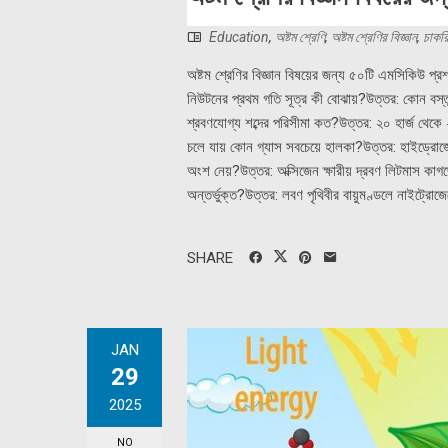
Education
,
অষ্টম শ্রেণি
,
অষ্টম শ্রেণির বিজ্ঞান
,
চাকরি
অষ্টম শ্রেণির বিজ্ঞান বিষয়ের জন্য ৫০টি এমসিকিউ প্র
নিউটনের প্রথম গতি সূত্র কী বোঝায়?উত্তর: কোন বস্তু
শ্রবণযোগ্য শব্দের পরিসীমা কত?উত্তর: ২০ হার্জ থেকে
চলে যায় কোন গ্যাস সবচেয়ে হালকা?উত্তর: হাইড্রোজে
অংশ নেয়?উত্তর: অক্সিজেন ক্ষারীয় দ্রবণ লিটমাস কা
অন্তর্ভুক্ত?উত্তর: লবণ পৃথিবীর বায়ুমণ্ডলে নাইট্রো
SHARE
JAN
29
2025
NO