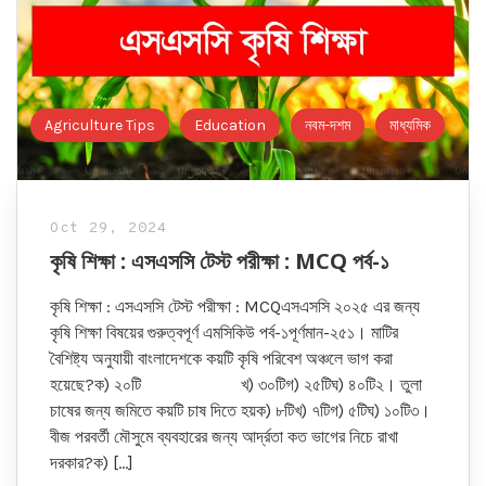
Agriculture Tips
Education
নবম-দশম
মাধ্যমিক
Oct 29, 2024
কৃষি শিক্ষা : এসএসসি টেস্ট পরীক্ষা : MCQ পর্ব-১
কৃষি শিক্ষা : এসএসসি টেস্ট পরীক্ষা : MCQএসএসসি ২০২৫ এর জন্য
কৃষি শিক্ষা বিষয়ের গুরুত্বপূর্ণ এমসিকিউ পর্ব-১পূর্ণমান-২৫১। মাটির
বৈশিষ্ট্য অনুযায়ী বাংলাদেশকে কয়টি কৃষি পরিবেশ অঞ্চলে ভাগ করা
হয়েছে?ক) ২০টি খ) ৩০টিগ) ২৫টিঘ) ৪০টি২। তুলা
চাষের জন্য জমিতে কয়টি চাষ দিতে হয়ক) ৮টিখ) ৭টিগ) ৫টিঘ) ১০টি৩।
বীজ পরবর্তী মৌসুমে ব্যবহারের জন্য আর্দ্রতা কত ভাগের নিচে রাখা
দরকার?ক) […]