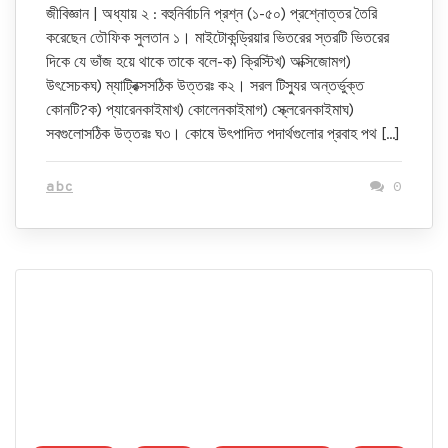
জীবিজ্ঞান | অধ্যায় ২ : বহুনির্বাচনি প্রশ্ন (১-৫০) প্রশ্নোত্তর তৈরি
করেছেন তৌফিক সুলতান ১। মাইটোকন্ড্রিয়ার ভিতরের স্তরটি ভিতরের
দিকে যে ভাঁজ হয়ে থাকে তাকে বলে-ক) ক্রিস্টিখ) অক্সিজোমগ)
উৎসেচকঘ) ম্যাট্রিক্সসঠিক উত্তরঃ ক২। সরল টিস্যুর অন্তর্ভুক্ত
কোনটি?ক) প্যারেনকাইমাখ) কোলেনকাইমাগ) স্ক্লেরেনকাইমাঘ)
সবগুলোসঠিক উত্তরঃ ঘ৩। কোষে উৎপাদিত পদার্থগুলোর প্রবাহ পথ […]
abc
0