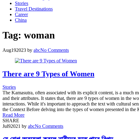
Stories
Travel Destinations
Career
China
Tag:
woman
Aug
19
2023
by
abc
No Comments
There are 9 Types of Women
Stories
The Kamasutra, often associated with its explicit content, is a much 
and their attributes. It states that, there are 9 types of women in t
interactions. While it's important to approach the text with cultural se
the Context Before delving into the types of women presented in the Kam
Read More
SHARE
Jul
9
2021
by
abc
No Comments