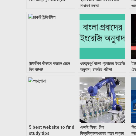
সাধারণ দক্ষতা
গুর
ইন্টার্নশিপ কীভাবে করবেন জেনে
গুরুত্বপূর্ণ বাংলা প্রবাদের ইংরেজি
ইউট
নিন ঝটপট
অনুবাদ | চাকরির পরীক্ষা
টে
5 best website to find
এআই শিক্ষা: চীনা
বিজ
study tips
বিশ্ববিদ্যালয়গুলোর নতুন অধ্যায়
করত