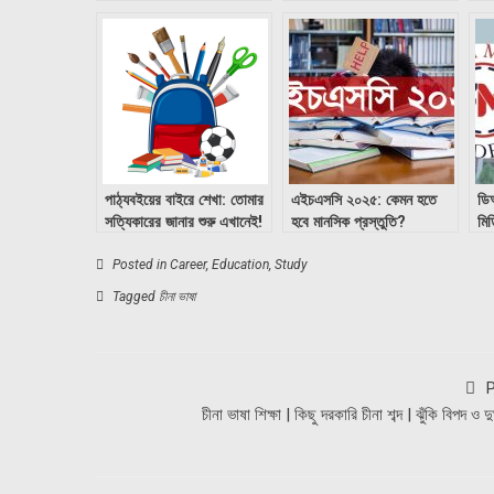
পাঠ্যবইয়ের বাইরে শেখা: তোমার
এইচএসসি ২০২৫: কেমন হতে
ডিআ
সত্যিকারের জানার শুরু এখানেই!
হবে মানসিক প্রস্তুতি?
মিড
উপস
Posted in
Career
,
Education
,
Study
Tagged
চীনা ভাষা
P
চীনা ভাষা শিক্ষা | কিছু দরকারি চীনা শব্দ | ঝুঁকি বিপদ ও দুর