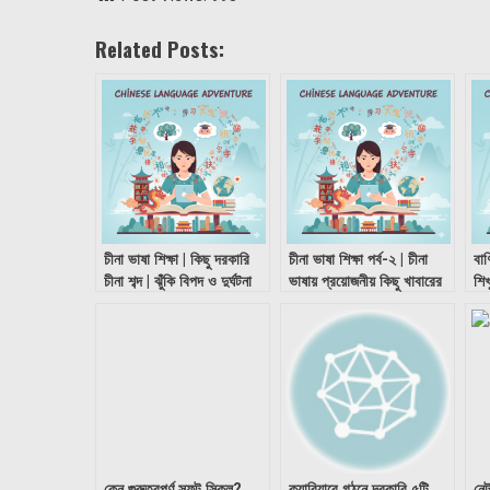
Related Posts:
চীনা ভাষা শিক্ষা | কিছু দরকারি
চীনা ভাষা শিক্ষা পর্ব-২ | চীনা
বাণ
চীনা শব্দ | ঝুঁকি বিপদ ও দুর্ঘটনা
ভাষায় প্রয়োজনীয় কিছু খাবারের
শিখ
নাম
কেন গুরুত্বপূর্ণ সফট স্কিল?
ক্যারিয়ারে গঠনে দরকারি ৫টি
নেট