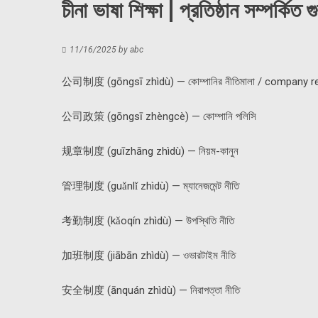
চীনা ভাষা শিক্ষা | প্রতিষ্ঠান সম্পর্কিত গ
11/16/2025
by
abc
公司制度 (gōngsī zhìdù) — কোম্পানির নীতিমালা / company r
公司政策 (gōngsī zhèngcè) — কোম্পানি পলিসি
规章制度 (guīzhāng zhìdù) — নিয়ম-কানুন
管理制度 (guǎnlǐ zhìdù) — ম্যানেজমেন্ট নীতি
考勤制度 (kǎoqín zhìdù) — উপস্থিতি নীতি
加班制度
(jiābān zhìdù) — ওভারটাইম নীতি
安全制度 (ānquán zhìdù) — নিরাপত্তা নীতি