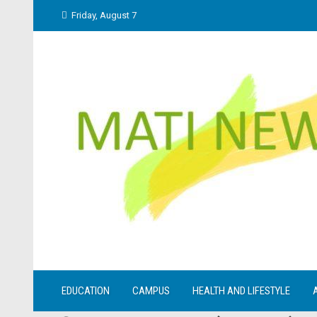
Skip
Friday, August 7
to
content
EDUCATION
CAMPUS
HEALTH AND LIFESTYLE