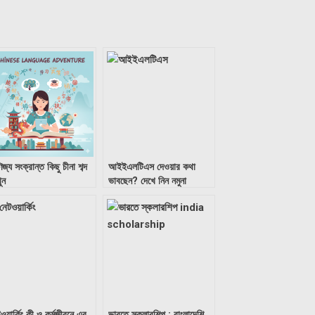
িজ্য সংক্রান্ত কিছু চীনা শব্দ
আইইএলটিএস দেওয়ার কথা
ুন
ভাবছেন? দেখে নিন নমুনা
প্রশ্নপত্র
ওয়ার্কিং কী ও কর্মজীবনে এর
ভারতে স্কলারশিপ : বাংলাদেশি