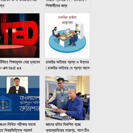
ুত্ব
শিক্ষার্থীদের জন্য
িউবে শিক্ষামূলক সেরা চ্যানেল
চাকরির ভাইবার প্রশ্ন ও উত্তর
ড-এক্স ted ex
| চাকরির ভাইবায় যে প্রশ্ন আসে
েএস লিখিত পরীক্ষায় ভালো
জ্ঞানের ছটায় বিকশিত হচ্ছে
ে বিষয়ভিত্তিক পরামর্শ
ক্যাম্বোডিয়ার তারুণ্য, পাশে চীন