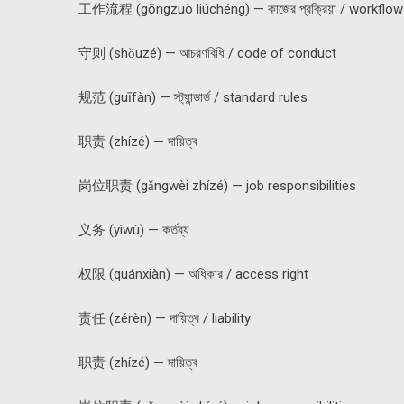
工作流程 (gōngzuò liúchéng) — কাজের প্রক্রিয়া / workflow
守则 (shǒuzé) — আচরণবিধি / code of conduct
规范 (guīfàn) — স্ট্যান্ডার্ড / standard rules
职责 (zhízé) — দায়িত্ব
岗位职责 (gǎngwèi zhízé) — job responsibilities
义务 (yìwù) — কর্তব্য
权限 (quánxiàn) — অধিকার / access right
责任 (zérèn) — দায়িত্ব / liability
职责 (zhízé) — দায়িত্ব