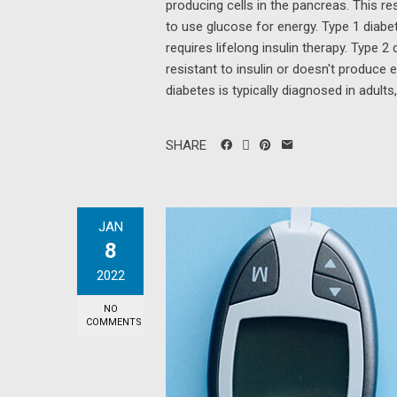
producing cells in the pancreas. This re
to use glucose for energy. Type 1 diabet
requires lifelong insulin therapy. Type
resistant to insulin or doesn't produce 
diabetes is typically diagnosed in adults
SHARE
JAN
8
2022
NO
COMMENTS