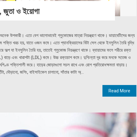
ম, জুতা ও ইয়োগা
েও অনেক উপকারী। এতে বেশ ভালোভাবেই গ্লুকোজের মাত্রা নিয়ন্ত্রণে থাকে। ডায়াবেটিসের জন্য
মে শক্তি খরচ হয়, যাতে ওজন কমে। এতে প্যানক্রিয়াসের বিটা সেল থেকে ইনসুলিন তৈরি বৃদ্ধি
ীরে অল্প যা ইনসুলিন তৈরি হয়, তাতেই গ্লুকোজ নিয়ন্ত্রণে থাকে। ব্যায়ামের ফলে শরীরে রক্ত
L) বাড়ে এবং খারাপটা (LDL) কমে। উচ্চ রক্তচাপ কমে। দুশ্চিন্তা দূর করে মনকে সতেজ ও
হৃৎপিণ্ড শক্তিশালী করে। হাড়ের জোড়াগুলো সচল রাখে এবং রোগ প্রতিরোধক্ষমতা বাড়ায়।
হাঁটা, দৌড়ানো, জগিং, বাইসাইকেল চালানো, সাঁতার কাটা অ্...
Read More