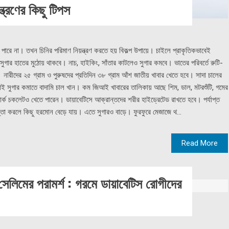
্ত্রণের কিছু টিপস
 পারে না। তখন চিনির পরিমাণ নিয়ন্ত্রণ করতে হয় বিকল্প উপায়ে। চাইলে প্রাকৃতিকভাবেই
ই সুগার হাতের মুঠোয় থাকবে। নাচ, হাইকিং, সাঁতার কাটলেও সুগার কমবে। ভাতের পরিবর্তে রুটি-
েন। নারীদের ২৫ গ্রাম ও পুরুষদের প্রতিদিন ৩৮ গ্রাম আঁশ জাতীয় খাবার খেতে হবে। সাদা চালের
 সুগার কমাতে বাদামি চাল খান। কম জিআই খাবারের তালিকায় আছে শিম, ডাল, মটরশুঁটি, গমের
্ক চকলেটও খেতে পারেন। ডায়াবেটিসে আক্রান্তদের শরীর হাইড্রেটেড রাখতে হবে। পর্যাপ্ত
চিন্তা করলে কিছু হরমোন বেড়ে যায়। এতে সুগারও বাড়ে। ফুরফুরে মেজাজে থ...
Read More
সেলিমের পরামর্শ : গরমে ডায়াবেটিস রোগীদের