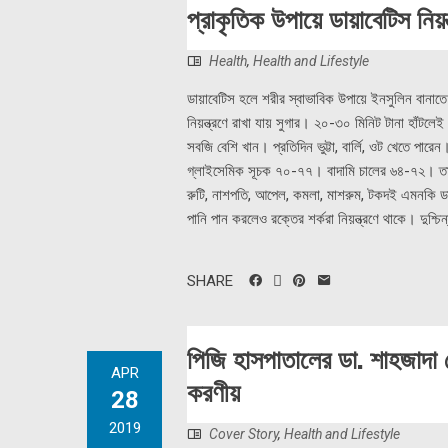
প্রাকৃতিক উপায়ে ডায়াবেটিস নিয়ন
Health
,
Health and Lifestyle
ডায়াবেটিস হলে শরীর স্বাভাবিক উপায়ে ইনসুলিন বানাতে
নিয়ন্ত্রণে রাখা যায় সুগার। ২০-৩০ মিনিট টানা হাঁটলে
সবজি বেশি খান। প্রতিদিন ভুট্টা, বার্লি, ওট খেতে পার
গ্লাইসেমিক সূচক ৭০-৭৭। বাদামি চালের ৬৪-৭২। তাই
রুটি, নাশপতি, আপেল, কমলা, মাশরুম, টকদই এমনকি ডার
পানি পান করলেও রক্তের শর্করা নিয়ন্ত্রণে থাকে। দুশ্
SHARE
পিজি হাসপাতালের ডা. শাহজাদা 
APR
করণীয়
28
2019
Cover Story
,
Health and Lifestyle