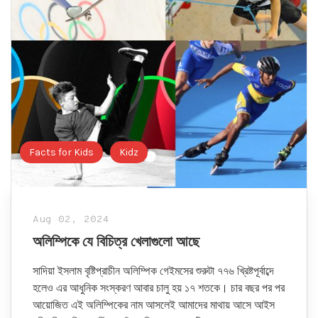
Facts for Kids
Kidz
Aug 02, 2024
অলিম্পিকে যে বিচিত্র খেলাগুলো আছে
সাদিয়া ইসলাম বৃষ্টিপ্রাচীন অলিম্পিক গেইমসের শুরুটা ৭৭৬ খ্রিষ্টপূর্বাব্দে
হলেও এর আধুনিক সংস্করণ আবার চালু হয় ১৭ শতকে। চার বছর পর পর
আয়োজিত এই অলিম্পিকের নাম আসলেই আমাদের মাথায় আসে আইস