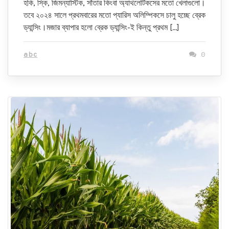
হকি, স্কি, জিমন্যাস্টিক, সাঁতার কিংবা অ্যাথলেটিকসের মতো খেলাগুলো।
তবে ২০২৪ সালে প্রথমবারের মতো প্যারিস অলিম্পিকসে চালু হচ্ছে ব্রেক
ড্যান্সিং।মজার ব্যাপার হলো ব্রেক ড্যান্সিং-ই কিন্তু প্রথম […]
abc
0