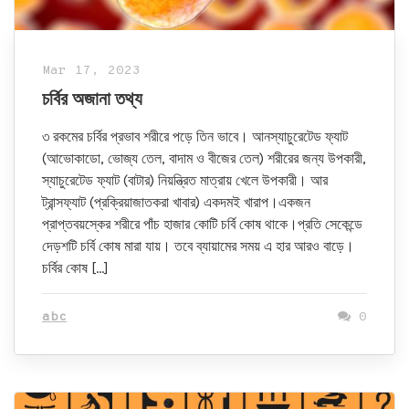
Mar 17, 2023
চর্বির অজানা তথ্য
৩ রকমের চর্বির প্রভাব শরীরে পড়ে তিন ভাবে। আনস্যাচুরেটেড ফ্যাট
(আভোকাডো, ভোজ্য তেল, বাদাম ও বীজের তেল) শরীরের জন্য উপকারী,
স্যাচুরেটেড ফ্যাট (বাটার) নিয়ন্ত্রিত মাত্রায় খেলে উপকারী। আর
ট্রান্সফ্যাট (প্রক্রিয়াজাতকরা খাবার) একদমই খারাপ।একজন
প্রাপ্তবয়স্কের শরীরে পাঁচ হাজার কোটি চর্বি কোষ থাকে।প্রতি সেকেন্ডে
দেড়শটি চর্বি কোষ মারা যায়। তবে ব্যায়ামের সময় এ হার আরও বাড়ে।
চর্বির কোষ […]
abc
0