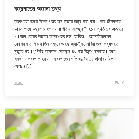
বজ্রপাতের অজানা তথ্য
বজ্রপাতে বছরে বিশ্বে প্রায় দুই হাজার মানুষ মারা যায়। আর জীবদ্দশায়
কারও গায়ে বজ্রপাত হওয়ার গাণিতিক আশঙ্কাটা হলো প্রতি ১২ হাজারে
১।নানা ধরনের উটকো আতঙ্কের নাম ফোবিয়া। আমেরিকানদের
ফোবিয়ার তালিকায় তিন নম্বরে আছে অ্যাস্ট্রাফোবিয়া তথা বজ্রাঘাতে
মৃত্যুর ভয়।পৃথিবীর আকাশে সেকেন্ডে ৪০ বার বিদ্যুৎ চমকায়। তবে
সবকটায় বজ্রপাত হয় না।বজ্রপাতের গতি ঘণ্টায় ১৪ হাজার মাইল।
যেখানে […]
abc
0