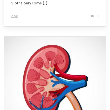
Sloths only come […]
abc
0