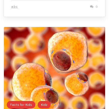
abc
0
Facts for Kids
Kidz