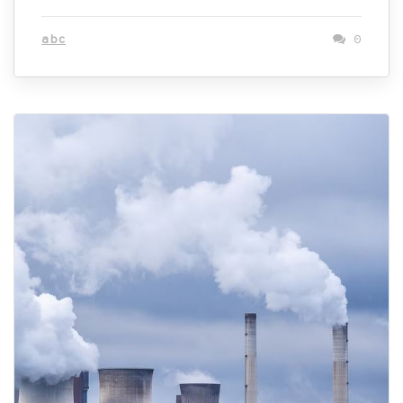
abc
0