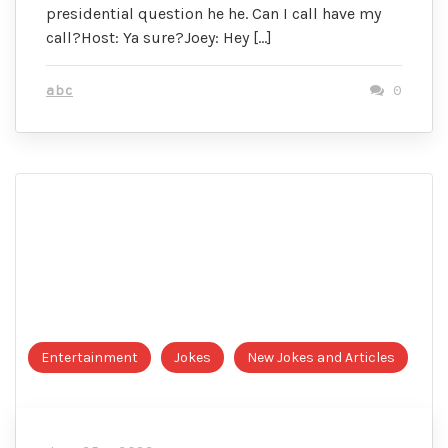
presidential question he he. Can I call have my
call?Host: Ya sure?Joey: Hey […]
abc
0
Entertainment
Jokes
New Jokes and Articles