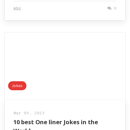
abc
0
Jokes
Mar 09, 2023
10 best One liner Jokes in the