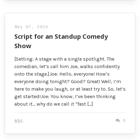
May 07, 2024
Script for an Standup Comedy
Show
[Setting: A stage with a single spotlight. The
comedian, let’s call him Joe, walks confidently
onto the stage.]Joe: Hello, everyone! How’s
everyone doing tonight? Good? Great! Well, I’m
here to make you laugh, or at least try to. So, let’s
get started!Joe: You know, I’ve been thinking
about it… why do we call it “fast […]
abc
0