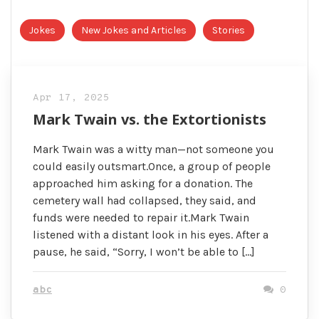
Jokes
New Jokes and Articles
Stories
Apr 17, 2025
Mark Twain vs. the Extortionists
Mark Twain was a witty man—not someone you
could easily outsmart.Once, a group of people
approached him asking for a donation. The
cemetery wall had collapsed, they said, and
funds were needed to repair it.Mark Twain
listened with a distant look in his eyes. After a
pause, he said, “Sorry, I won’t be able to […]
abc
0