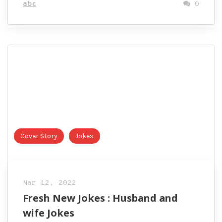
abc
0
Cover Story
Jokes
Mar 12, 2022
Fresh New Jokes : Husband and
wife Jokes