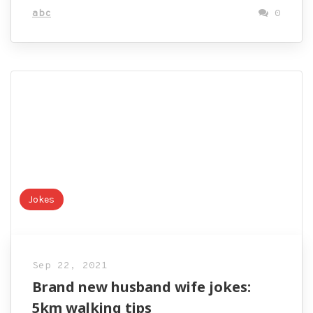
abc
0
Jokes
Sep 22, 2021
Brand new husband wife jokes:
5km walking tips