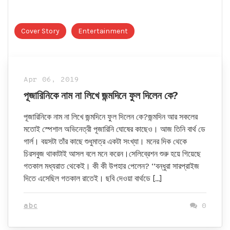
Cover Story
Entertainment
Apr 06, 2019
পূজারিনিকে নাম না লিখে জন্মদিনে ফুল দিলেন কে?
পূজারিনিকে নাম না লিখে জন্মদিনে ফুল দিলেন কে?জন্মদিন আর সকলের
মতোই স্পেশাল অভিনেত্রী পূজারিনি ঘোষের কাছেও। আজ তিনি বার্থ ডে
গার্ল। বয়সটা তাঁর কাছে শুধুমাত্র একটা সংখ্যা। মনের দিক থেকে
চিরসবুজ থাকাটাই আসল বলে মনে করেন।সেলিব্রেশন শুরু হয়ে গিয়েছে
গতকাল মধ্যরাত থেকেই। কী কী উপহার পেলেন? ‘‘বন্ধুরা সারপ্রাইজ
দিতে এসেছিল গতকাল রাতেই। ছবি দেওয়া বার্থডে […]
abc
0