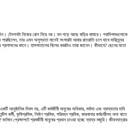
িন। টেনশনটা নিজের রোগ নিয়ে নয়। মন পড়ে আছে বাড়ির খামারে। গবাদিপশুগুলোকে
পারছিলেন, তার এমন অসুস্থতা মানেই সংসারটা আবার রাতরাতি চলে যাবে দারিদ্র্যের
য় প্রশাসনের কানে। হাসপাতালের বিলের খবরটাও তারা জানেন। কীভাবে? ছেনের মতো
 আনুষ্ঠানিক দিবস নয়, এটি কর্মজীবী মানুষের অধিকার, মর্যাদা এবং ন্যায্যতার দাবি
স কর্মী, কৃষিশ্রমিক, নির্মাণ শ্রমিক, পরিবহন শ্রমিক, কারখানার কর্মচারীসহ নানা খাতে
বর্তমান প্রেক্ষাপটে শ্রমজীবী মানুষের প্রধান চাওয়া হচ্ছে ন্যায্য মজুরি। জীবনযাত্রার