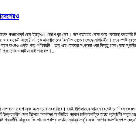
ংলাদেশেরও
েন পঞ্চাশোর্ধ্ব ছেন ইউকুও। চোখে ঘুম নেই। হাসপাতালের বেডে শুয়ে কেটেছে কয়েকটি দ
র দেওয়ার কেউ আছে? এদিকে হাসপাতালের বিলটাও বেড়ে চলেছে লাগামহীন। ছেন স্পষ্ট বুঝতে 
ের কানে তখনও একটা খবর পৌঁছায়নি। তার এই ঘোরতর সংকটের খবর কিন্তু চলে গেছে স্থানী
 প্রদেশের একটি এআই পর্যবেক্ষণ ...
 সংগ্রাম, ত্যাগ এবং আত্মদানের মধ্য দিয়ে। সেই ইতিহাসকে সামনে রেখেই মে দিবস কেবল একটি
নয়নশীল দেশ হিসেবে আমাদের অর্থনীতির প্রধান চালিকাশক্তি হচ্ছে শ্রমজীবী মানুষ,গার্মেন্ট
্রমজীবী মানুষেরা কি তাদের প্রাপ্য সম্মান, ন্যায্য মজুরি এবং নিরাপদ কর্মপরিবেশ পাচ্ছেন? 