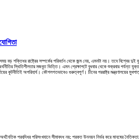
হযোগিতা
শক্তিধর রাষ্ট্রের সম্পর্কের পরিবর্তন থেকে জন্ম নেয়, এমনটা নয়। তবে বিশ্বের দুই বৃহত্
তির স্থিতিশীলতার মজবুত ভিত্তি। এমন প্রেক্ষাপটে বুধবার থেকে শুক্রবার পর্যন্ত যুক্তরাষ
যায়ের কূটনীতিই অপরিহার্য। কৌশলগতভাবেও গুরুত্বপূর্ণ। চীনের পররাষ্ট্র মন্ত্রণালয়ের মুখ
া অর্থনৈতিক প্রবৃদ্ধির পরিসংখ্যানে সীমাবদ্ধ নয়; প্রকৃত উন্নয়ন নির্ভর করে মানুষের নৈতি