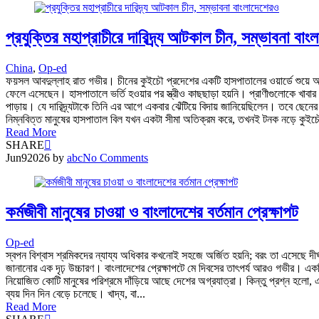
প্রযুক্তির মহাপ্রাচীরে দারিদ্র্য আটকাল চীন, সম্ভাবনা বা
China
,
Op-ed
ফয়সল আবদুল্লাহ রাত গভীর। চীনের কুইচৌ প্রদেশের একটি হাসপাতালের ওয়ার্ডে শুয়ে আছ
ফেলে এসেছেন। হাসপাতালে ভর্তি হওয়ার পর স্ত্রীও কাছছাড়া হয়নি। প্রাণীগুলোকে খাবা
পাড়ায়। যে দারিদ্র্যটাকে তিনি এর আগে একবার ঝেঁটিয়ে বিদায় জানিয়েছিলেন। তবে ছেন
নিম্নবিত্ত মানুষের হাসপাতাল বিল যখন একটা সীমা অতিক্রম করে, তখনই টনক নড়ে কুইচৌ
Read More
SHARE
Jun
9
2026
by
abc
No Comments
কর্মজীবী মানুষের চাওয়া ও বাংলাদেশের বর্তমান প্রেক্ষাপট
Op-ed
স্বপন বিশ্বাস শ্রমিকদের ন্যায্য অধিকার কখনোই সহজে অর্জিত হয়নি; বরং তা এসেছে দীর্ঘ
জানানোর এক দৃঢ় উচ্চারণ। বাংলাদেশের প্রেক্ষাপটে মে দিবসের তাৎপর্য আরও গভীর। একটি উন্
নিয়োজিত কোটি মানুষের পরিশ্রমে দাঁড়িয়ে আছে দেশের অগ্রযাত্রা। কিন্তু প্রশ্ন হলো, এই শ
ব্যয় দিন দিন বেড়ে চলেছে। খাদ্য, বা...
Read More