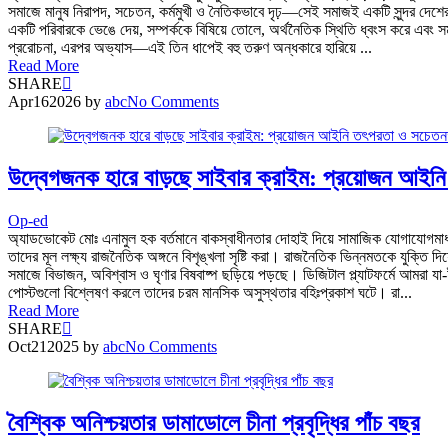
সমাজে মানুষ নিরাপদ, সচেতন, কর্মমুখী ও নৈতিকভাবে দৃঢ়—সেই সমাজই একটি সুন্দর দেশের ভ
একটি পরিবারকে ভেঙে দেয়, সম্পর্ককে বিষিয়ে তোলে, অর্থনৈতিক স্থিতি ধ্বংস করে এবং
প্ররোচনা, এরপর অভ্যাস—এই তিন ধাপেই বহু তরুণ অন্ধকারে হারিয়ে ...
Read More
SHARE
Apr
16
2026
by
abc
No Comments
উদ্বেগজনক হারে বাড়ছে সাইবার ক্রাইম: প্রয়োজন আই
Op-ed
অ্যাডভোকেট মোঃ এনামুল হক বর্তমানে বাকস্বাধীনতার দোহাই দিয়ে সামাজিক যোগাযোগমাধ্
তাদের মূল লক্ষ্য রাজনৈতিক অঙ্গনে বিশৃঙ্খলা সৃষ্টি করা। রাজনৈতিক ভিন্নমতকে যুক্তি 
সমাজে বিভাজন, অবিশ্বাস ও ঘৃণার বিষবাষ্প ছড়িয়ে পড়ছে। ডিজিটাল প্ল্যাটফর্মে আমর
পোস্টগুলো বিশ্লেষণ করলে তাদের চরম মানসিক অসুস্থতার বহিঃপ্রকাশ ঘটে। রা...
Read More
SHARE
Oct
21
2025
by
abc
No Comments
বৈশ্বিক অনিশ্চয়তার ডামাডোলে চীনা প্রবৃদ্ধির পাঁচ বছর