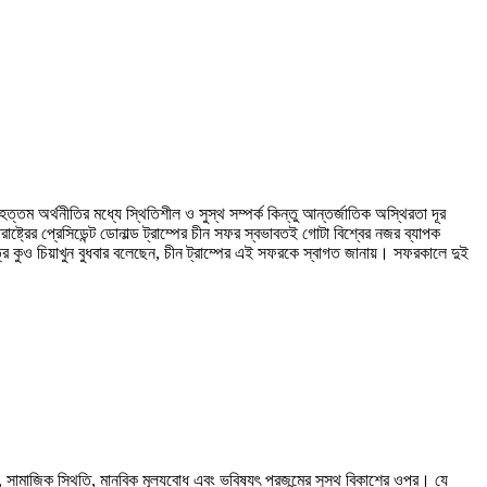
তম অর্থনীতির মধ্যে স্থিতিশীল ও সুস্থ সম্পর্ক কিন্তু আন্তর্জাতিক অস্থিরতা দূর
্ট্রের প্রেসিডেন্ট ডোনাল্ড ট্রাম্পের চীন সফর স্বভাবতই গোটা বিশ্বের নজর ব্যাপক
পাত্র কুও চিয়াখুন বুধবার বলেছেন, চীন ট্রাম্পের এই সফরকে স্বাগত জানায়। সফরকালে দুই
কতা, সামাজিক স্থিতি, মানবিক মূল্যবোধ এবং ভবিষ্যৎ প্রজন্মের সুস্থ বিকাশের ওপর। যে