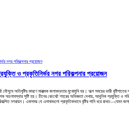
্রযুক্তি ও প্রকৃতিনির্ভর নগর পরিকল্পনার প্রয়োজন
র্ষা মৌসুমে অতিবৃষ্টির কারণে মারাত্মক জলাবদ্ধতার মুখোমুখি হয়। অল্প সময়ের ভারী বৃষ্টিপা
পক অচলাবস্থার সৃষ্টি হয়। চীনের ঝেংঝৌ শহরের অভিজ্ঞতা দেখায়, আধুনিক প্রযুক্তি ও পরি
িকল্পিত নগরায়ন। একসময় যে এলাকাগুলো প্রাকৃতিকভাবে বৃষ্টির পানি ধরে রাখত—যেমন জ