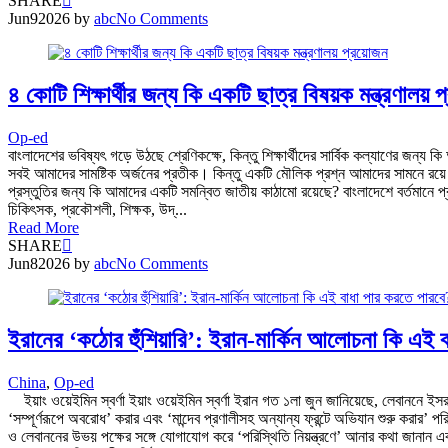
SHARE
Jun
9
2026
by
abc
No Comments
৪ কোটি শিক্ষার্থীর জন্য কি একটি ছাত্র বিষয়ক মন্ত্রণালয় 
Op-ed
বাংলাদেশের ভবিষ্যৎ গড়ে উঠছে শ্রেণিকক্ষে, কিন্তু শিক্ষার্থীদের সার্বিক কল্যাণের জন্য
সবই আমাদের সামষ্টিক অর্জনের প্রতীক। কিন্তু একটি মৌলিক প্রশ্ন আমাদের সামনে রয়ে গেছে
প্রস্তুতির জন্য কি আমাদের একটি সমন্বিত জাতীয় কাঠামো রয়েছে? বাংলাদেশে বর্তমানে প্রায়
চিকিৎসক, প্রকৌশলী, শিক্ষক, উদ্...
Read More
SHARE
Jun
8
2026
by
abc
No Comments
ইরানের ‘কঠোর হুঁশিয়ারি’: ইরান-মার্কিন আলোচনা কি এই 
China
,
Op-ed
ইয়াং ওয়েইমিন স্বর্ণা ইয়াং ওয়েইমিন স্বর্ণা ইরান গত ১লা জুন জানিয়েছে, লেবাননে ইসরা
‘সম্পূর্ণরূপে অবরোধ’ করার এবং ‘মান্দেব প্রণালীসহ অন্যান্য ফ্রন্টে অভিযান শুরু করার’
ও লেবাননের উভয় পক্ষের সঙ্গে যোগাযোগ করে ‘পরিস্থিতি নিয়ন্ত্রণে’ আনার কথা জানান এব