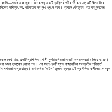
ব্যাধি—মাদক এবং জুয়া। মাদক শুধু একটি ব্যক্তির শরীর নষ্ট করে না; এটি ধীরে ধীরে
নিজের ভবিষ্যৎ নয়, পরিবারের স্বপ্নও ধ্বংস করে। প্রথমে কৌতূহল, পরে বন্ধুমহলের
ে দেখা যায়, একটি প্রশিক্ষিত গোষ্ঠী সুপরিকল্পিতভাবে এই অপতৎপরতা চালিয়ে যাচ্ছে।
 কিংবা গুজব ছড়ানোর নোংরা পথ। এর ফলে একটি সুস্থ রাজনৈতিক সংস্কৃতির পরিবর্তে
আইন সমানভাবে প্রযোজ্য। তথাকথিত ‘হাইপ’ তুলতে ব্যস্ত এই প্রশিক্ষিত কর্মীদের ফেসবুক