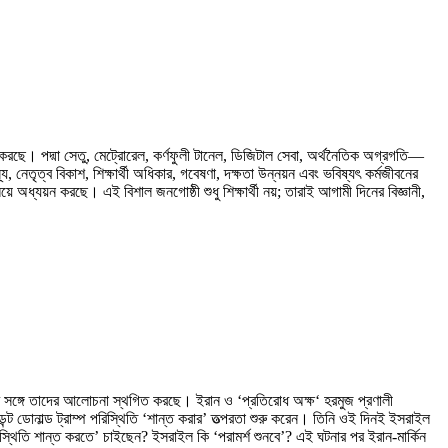
ক্রম করছে। পদ্মা সেতু, মেট্রোরেল, কর্ণফুলী টানেল, ডিজিটাল সেবা, অর্থনৈতিক অগ্রগতি—
 নেতৃত্ব বিকাশ, শিক্ষার্থী অধিকার, গবেষণা, দক্ষতা উন্নয়ন এবং ভবিষ্যৎ কর্মজীবনের
য়ে অধ্যয়ন করছে। এই বিশাল জনগোষ্ঠী শুধু শিক্ষার্থী নয়; তারাই আগামী দিনের বিজ্ঞানী,
রের সঙ্গে তাদের আলোচনা স্থগিত করছে। ইরান ও ‘প্রতিরোধ অক্ষ‘ হরমুজ প্রণালী
েন্ট ডোনাল্ড ট্রাম্প পরিস্থিতি ‘শান্ত করার’ তত্পরতা শুরু করেন। তিনি ওই দিনই ইসরাইল
স্থিতি শান্ত করতে’ চাইছেন? ইসরাইল কি ‘পরামর্শ শুনবে’? এই ঘটনার পর ইরান-মার্কিন