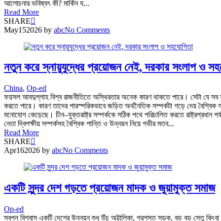
আলোচনার ভবিষ্যৎ কী? মার্কিন য...
Read More
SHARE
May
15
2026
by
abc
No Comments
নতুন করে স্নায়ুযুদ্ধের প্রয়োজন নেই, দরকার সংলাপ ও স
China
,
Op-ed
ফয়সল আবদুল্লাহ বিশ্ব রাজনীতিতে অস্থিরতার অনেক কারণ থাকতে পারে। সেটা যে সব সময় বড় 
করতে পারে। কারণ তাদের পারস্পরিকভাবে জড়িত অর্থনৈতিক সম্পর্কটা গড়ে দেয় বৈশ্বিক অর্থনী
মনোযোগ কেড়েছে। চীন–যুক্তরাষ্ট্র সম্পর্ককে সঠিক পথে পরিচালিত করতে রাষ্ট্রপ্রধান পর্
নেতা দ্বিপক্ষীয় সম্পর্কসহ বৈশ্বিক শান্তি ও উন্নয়ন নিয়ে গভীর মতব...
Read More
SHARE
Apr
16
2026
by
abc
No Comments
একটি সুন্দর দেশ গড়তে প্রয়োজন মাদক ও জুয়ামুক্ত সমাজ
Op-ed
স্বপন বিশ্বাস একটি দেশের উন্নয়ন শুধু উঁচু অট্টালিকা, প্রশস্ত সড়ক, বড় বড় সেতু কিংব