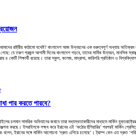
প্রয়োজন
 কি আমাদের রাষ্ট্রীয় কাঠামো যথেষ্ট? বাংলাদেশ আজ উন্নয়নের এক গুরুত্বপূর্ণ অধ্যায় অতি
: যে তরুণ প্রজন্ম আগামী দিনের বাংলাদেশ গড়বে, তাদের সার্বিক উন্নয়ন, মানসিক স্বাস্থ্য,
 ৪ কোটি শিক্ষার্থী রয়েছে। তারা স্কুল, কলেজ, মাদ্রাসা, কারিগরি প্রতিষ্ঠান ও বিশ্ববিদ্যাল
বাধা পার করতে পারবে?
ইলের চলমান সামরিক অভিযানের জবাবে তারা মধ্যস্থতাকারীদের মাধ্যমে মার্কিন যুক্তরাষ্ট্
 পরিকল্পনা করছে। ইসরাইলকে লক্ষ্য করে ইরানের এই ‘কঠোর হুঁশিয়ারির’ পরপরই মার্কিন প্রেসিড
ং বলেন, ইরানের সঙ্গে মার্কিন আলোচনা ‘দ্রুত এগিয়ে চলেছে’। ট্রাম্প কেন এত দ্রুত ‘পরি