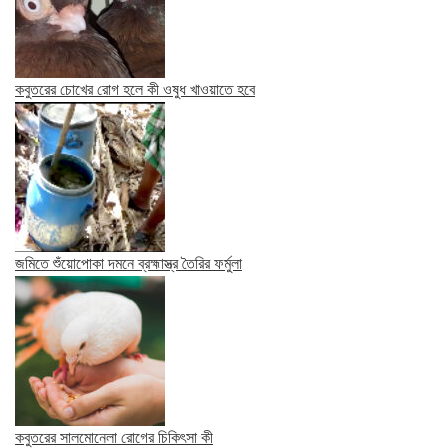
কবুতরের চোখের রোগ হলে কী ওষুধ খাওয়াতে হবে
জমিতে শুঁয়োপোকা দমনে ব্রহ্মাস্ত্র তৈরির ফর্মুলা
কবুতরের সালমোনেলা রোগের চিকিৎসা কী