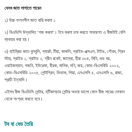
যেসব জাত লাগাতে পারেন
১) উচ্চ ফলনশীল জাত বারি করলা ১
২) বিএডিসি উদ্ভাবিত ‘গজ করলা’। টবে করলা চাষ করতে সাধারণত এ বীজটাই বেশি
ব্যবহার করা হয়।
৩) হাইব্রিড জাত বুলবুলি, প্যারট, টিয়া, কাকলি, প্রাইম-এক্সএল, টাইড, গৌরব, গ্রিন
স্টার, প্রাইড ১, প্রাইড ২, গ্রীন রকেট, জাম্বো, হীরা ৩০৪, মিনি, গুড বয়,
ওয়াইজম্যান, গজনি, ইউরেকা, হীরক, মানিক, মণি, জয়, কোড-বিএসবিডি ২০০২,
কোড-বিএসবিডি ২০০৫, পেন্টাগ্রিন, ভিভাক, পিয়া, এনএসসি ৫, এনএসসি ৬, রাজা,
প্রাচী ইত্যাদি।
এইসব বীজ বিএডিসি সেন্টার, হর্টিকালচার সেন্টার অথবা ভালো কোন বীজ সারের দোকান
থেকে সংগ্রহ করতে হবে।
টব বা বেড তৈরি