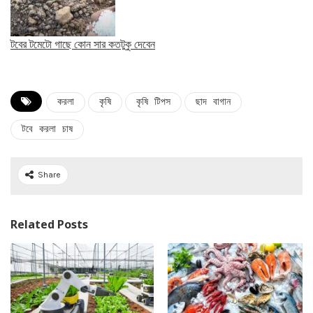
টবের টমেটো গাছে কোন সার কতটুকু দেবেন
করলা
কৃষি
কৃষি টিপস
ছাদ বাগান
টবে করলা চাষ
Share
Related Posts