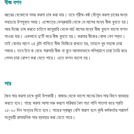
বীজ বপন
বছরের যেকোনো সময় করলা চাষ করা যায়। তবে গ্রীষ্ম-বর্ষা মৌসুম করলা চাষের জন্য
সবচেয়ে উপযুক্ত সময়। এক্ষেত্রে ফেব্রুয়ারি থেকে মে মাসের মধ্যে বীজ বুনতে হয়।
আর উচ্ছে চাষ করতে চাইলে জানুয়ারি থেকে মার্চ মাসের মধ্যে বীজ বুনলে ভালো ফলন
পাওয়া যায়। একসাথে দু’টি করে বীজ বুনতে হয়। করলার বীজের খোসা বেশ শক্ত।
তাই বোনার আগে ২৪ ঘন্টা পানিতে বীজ ভিজিয়ে রাখতে হয়, তাহলে খুব সহজে চারা
গজায়। তবে টবে বা বেডে সরাসরি বীজ না বুনে আলাদাভাবে পলিব্যাগে চারা তৈরি করে
সেসব চারা রোপণ করা যেতে পারে। এতে ফলন ভালো হয়।
সার
জৈব সার করলা চাষে খুবই উপকারী। বাজার থেকে ভালো মানের জৈব সার কিনে ব্যবহার
করতে হবে। গাছে করলা আসা শুরু করলে সরিষার খৈল পচা পানি পাতলা করে প্রতি
১৫-২০ দিন অন্তর দিতে হবে। গাছের স্বাস্থ্য বেশি খারাপ হলে কৃষি কর্মকর্তার পরামর্শ
অনুযায়ী রাসায়নিক সার ব্যবহার করা যেতে পারে।