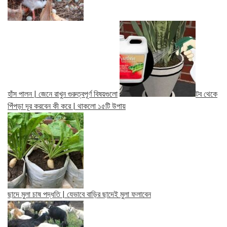
হাঁস পালন | জেনে রাখুন গুরুত্বপূর্ণ বিষয়গুলো
টব থেকে
পিঁপড়া দূর করবেন কী করে | থাকলো ১৫টি উপায়
ছাদে মুলা চাষ পদ্ধতি | যেভাবে বাড়ির ছাদেই মুলা ফলাবেন