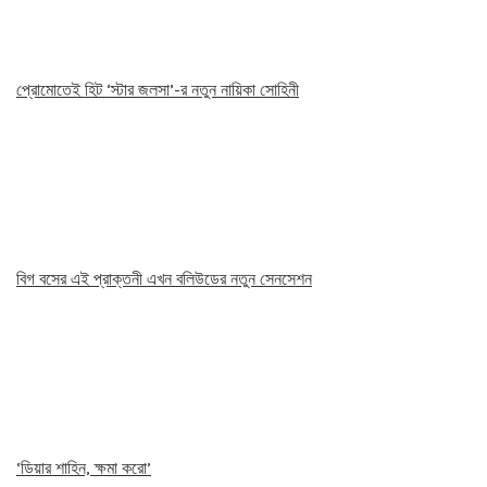
প্রোমোতেই হিট ‘স্টার জলসা’-র নতুন নায়িকা সোহিনী
বিগ বসের এই প্রাক্তনী এখন বলিউডের নতুন সেনসেশন
‘ডিয়ার শাহিন, ক্ষমা করো’