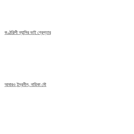
কণ্ঠশিল্পী ন্যান্সির ভাই গ্রেপ্তার
আবারও ইন্দ্রনীল, নায়িকা মৌ