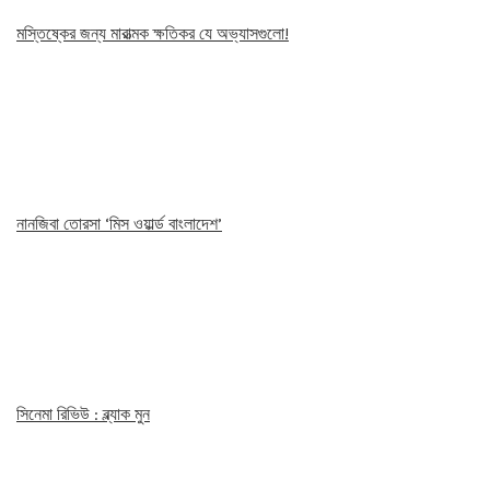
মস্তিষ্কের জন্য মারাত্মক ক্ষতিকর যে অভ্যাসগুলো!
নানজিবা তোরসা ‘মিস ওয়ার্ল্ড বাংলাদেশ’
সিনেমা রিভিউ : ব্ল্যাক মুন