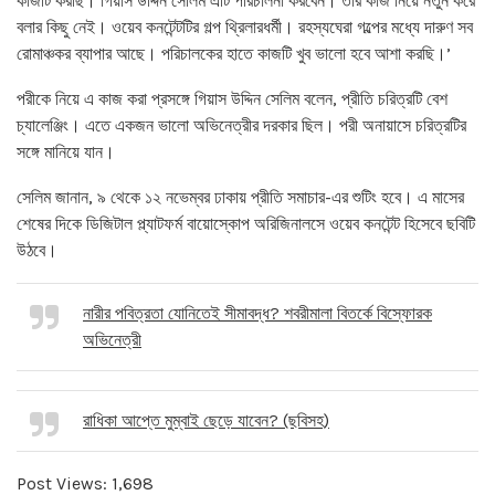
কাজটি করছি। গিয়াস উদ্দিন সেলিম এটি পরিচালনা করবেন। তাঁর কাজ নিয়ে নতুন করে
বলার কিছু নেই। ওয়েব কনটেন্টটির গল্প থ্রিলারধর্মী। রহস্যঘেরা গল্পের মধ্যে দারুণ সব
রোমাঞ্চকর ব্যাপার আছে। পরিচালকের হাতে কাজটি খুব ভালো হবে আশা করছি।’
পরীকে নিয়ে এ কাজ করা প্রসঙ্গে গিয়াস উদ্দিন সেলিম বলেন, প্রীতি চরিত্রটি বেশ
চ্যালেঞ্জিং। এতে একজন ভালো অভিনেত্রীর দরকার ছিল। পরী অনায়াসে চরিত্রটির
সঙ্গে মানিয়ে যান।
সেলিম জানান, ৯ থেকে ১২ নভেম্বর ঢাকায় প্রীতি সমাচার-এর শুটিং হবে। এ মাসের
শেষের দিকে ডিজিটাল প্ল্যাটফর্ম বায়োস্কোপ অরিজিনালসে ওয়েব কনটেন্ট হিসেবে ছবিটি
উঠবে।
নারীর পবিত্রতা যোনিতেই সীমাবদ্ধ? শবরীমালা বিতর্কে বিস্ফোরক
অভিনেত্রী
রাধিকা আপ্তে মুম্বাই ছেড়ে যাবেন? (ছবিসহ)
Post Views:
1,698