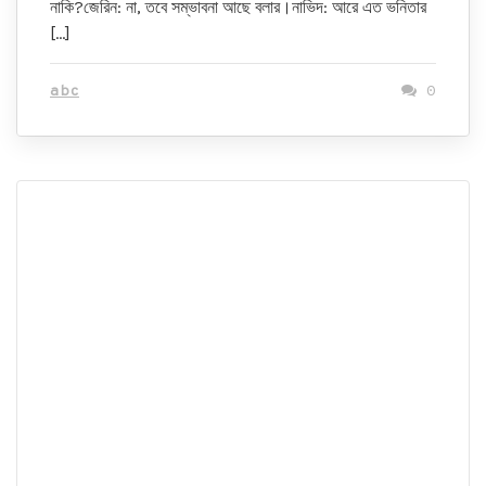
নাকি?জেরিন: না, তবে সম্ভাবনা আছে বলার।নাভিদ: আরে এত ভনিতার
[…]
abc
0