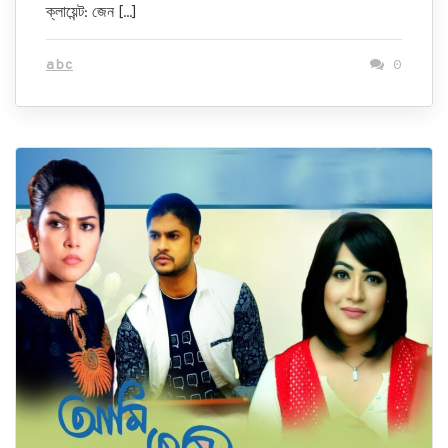
ক্লায়েন্ট: জেন […]
abc
0