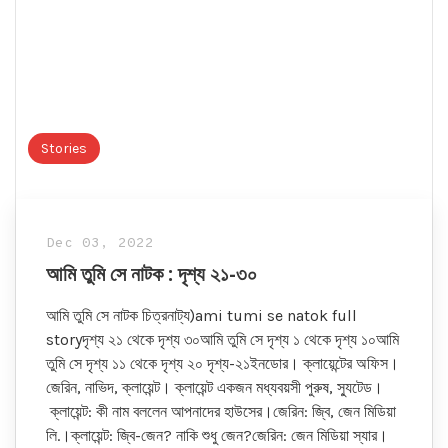
Stories
Dec 03, 2022
আমি তুমি সে নাটক : দৃশ্য ২১-৩০
আমি তুমি সে নাটক চিত্রনাট্য)ami tumi se natok full
storyদৃশ্য ২১ থেকে দৃশ্য ৩০আমি তুমি সে দৃশ্য ১ থেকে দৃশ্য ১০আমি
তুমি সে দৃশ্য ১১ থেকে দৃশ্য ২০ দৃশ্য-২১ইনডোর। ক্লায়েন্টের অফিস।
জেরিন, নাভিদ, ক্লায়েন্ট। ক্লায়েন্ট একজন মধ্যবয়সী পুরুষ, স্যুটেড।
ক্লায়েন্ট: কী নাম বললেন আপনাদের হাউসের।জেরিন: জ্বি, জেন মিডিয়া
লি.।ক্লায়েন্ট: জ্বি-জেন? নাকি শুধু জেন?জেরিন: জেন মিডিয়া স্যার।