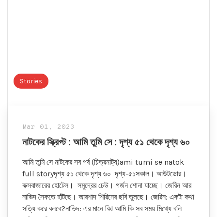
Stories
Mar 01, 2023
নাটকের স্ক্রিপ্ট : আমি তুমি সে : দৃশ্য ৫১ থেকে দৃশ্য ৬০
আমি তুমি সে নাটকের সব পর্ব (চিত্রনাট্য)ami tumi se natok
full storyদৃশ্য ৫১ থেকে দৃশ্য ৬০ দৃশ্য-৫১সকাল। আউটডোর।
কক্সবাজারের হোটেল। সমুদ্রের ঢেউ। গর্জন শোনা যাচ্ছে। জেরিন আর
নাভিদ সৈকতে হাঁটছে। আরশাদ শিরিনের ছবি তুলছে। জেরিন: একটা কথা
সত্যি করে বলবে?নাভিদ: এর মানে কি! আমি কি সব সময় মিথ্যে বলি