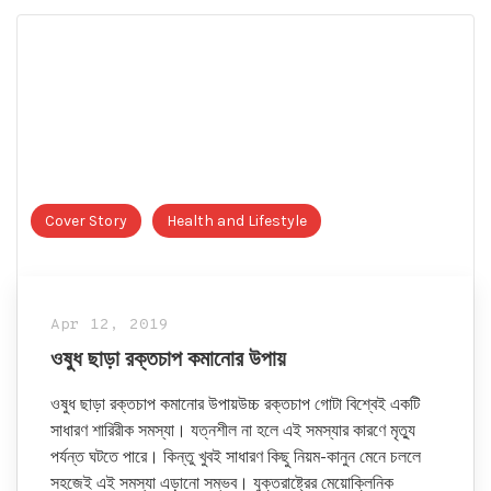
Cover Story
Health and Lifestyle
Apr 12, 2019
ওষুধ ছাড়া রক্তচাপ কমানোর উপায়
ওষুধ ছাড়া রক্তচাপ কমানোর উপায়উচ্চ রক্তচাপ গোটা বিশ্বেই একটি
সাধারণ শারিরীক সমস্যা। যত্নশীল না হলে এই সমস্যার কারণে মৃত্যু
পর্যন্ত ঘটতে পারে। কিন্তু খুবই সাধারণ কিছু নিয়ম-কানুন মেনে চললে
সহজেই এই সমস্যা এড়ানো সম্ভব। যুক্তরাষ্ট্রের মেয়োক্লিনিক