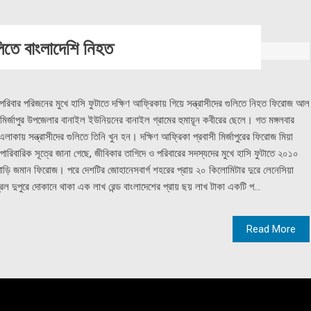
ুলিতে বাংলাদেশি নিহত
 পরিবার পরিজনের মুখে হাসি ফুটাতে দক্ষিণ আফ্রিকায় গিয়ে সন্ত্রাসীদের গুলিতে নিহত ফিরোজ আল
ির্জাপুর উপজেলার বানাইল ইউনিয়নের বানাইল গ্রামের হুমায়ূন কবীরের ছেলে। গত মঙ্গলবার
লাকায় সন্ত্রাসীদের গুলিতে তিনি খুন হন। দক্ষিণ আফ্রিকা প্রবাসী মির্জাপুরের ফিরোজ মিয়া
পারিবারিক সূত্রে জানা গেছে, জীবিকার তাগিদে ও পরিবারের সদস্যদের মুখে হাসি ফুটাতে ২০১০
াড়ি জমান ফিরোজ। পরে দেশটির জোহানেসবার্গ শহরের প্রায় ২০ কিলোমিটার দুরে লেনেসিয়া
 দুপুরে দোকানে থাকা এক লাখ রেন্ড বাংলাদেশের প্রায় ছয় লাখ টাকা একটি প...
Read More