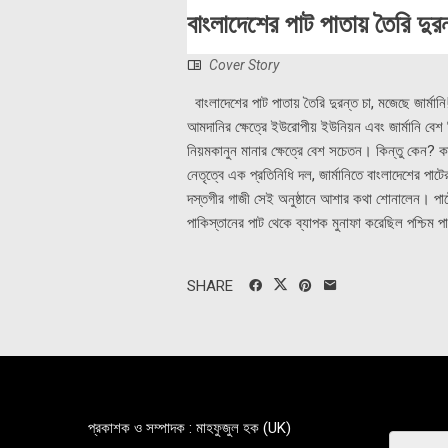
বাংলাদেশের পাট পাতায় তৈরি দুরন
Cover Story
বাংলাদেশের পাট পাতায় তৈরি দুরন্ত চা, মজেছে জার্মান
আমদানির ক্ষেত্রে ইউরোপীয় ইউনিয়ন এবং জার্মানি বেশ
নিয়মকানুন মানার ক্ষেত্রে বেশ সচেতন। কিন্তু কেন? কারণ এ
নেতৃত্বে এক প্রতিনিধি দল, জার্মানিতে বাংলাদেশের পাটে
দস্তগীর গাজী সেই অনুষ্ঠানে আশার কথা শোনালেন। পাটে
পাকিস্তানের পাট থেকে ব্যাপক মুনাফা করেছিল পশ্চিম 
SHARE
প্রকাশক ও সম্পাদক : মাহফুজুল হক (UK)