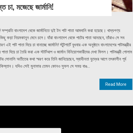
্ত চা, মজেছে জার্মানি!
ি! সম্প্রতি বাংলাদেশ থেকে জার্মানিতে দুই টন পাট পাতা আমদানি করা হয়েছে। খাদ্যপণ্য
 কিছু কড়া নিয়মকানুন মেনে চলে। যাঁরা বাংলাদেশ থেকে পাটের পাতা আনছেন, তাঁরাও সে সব
ই পাট পাতা দিয়ে চা বানাচ্ছে জার্মানি! স্টুটগার্টে বুধবার এক অনুষ্ঠানে বাংলাদেশের পাটমন্ত্রীর
র পাতা দিয়ে চা তৈরি করা এক স্টার্টআপ ও জার্মান বিনিয়োগকারীদের দেখা মিলল। পাটমন্ত্রী গোলাম
র সোনালি অতীতের কথা স্মরণ করে তিনি জানিয়েছেন, স্বাধীনতা যুদ্ধের আগে তৎকালীন পূর্ব
পাকিস্তান। যদিও সেই মুনাফার তেমন কোনও সুফল সে সময় বাঙ...
Read More