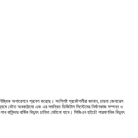
াণিজ্যিক অপারেশনে প্রবেশ করেছে। সংশ্লিষ্ট প্রকৌশলীরা জানান, চায়না জেনারেল
ধ্যমে ভৌত অবকাঠামো এবং এর সমন্বিত ডিজিটাল সিস্টেমের নির্মাণকাজ সম্পন্ন ও
াসিন্দার বার্ষিক বিদ্যুৎ চাহিদা মেটানো যাবে। সিজিএন হুইচৌ পারমাণবিক বিদ্যুৎ