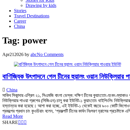
Stories for Kids
Drawing by kids
Stories
Travel Destinations
Career
China
Tag:
power
Apr
21
2026
by
abc
No Comments
বাণিজ্যিক উৎপাদনে গেল চীনের হুয়ালং ওয়ান নিউক্লিয়ার 
China
সাকিব সিকান্দার এপ্রিল ২১, সিএমজি বাংলা ডেস্ক: দক্ষিণ চীনের কুয়াংতোং-হংকং-ম্যাক
নিউক্লিয়ার পাওয়া গ্রুপের (সিজিএন) চালু করা ইউনিট-১ কুয়াংতোং থাইপিংলিং নিউক্লিয়
হস্তান্তর করা হয়েছে। আশা করা হচ্ছে, এই ইউনিট-১ থেকেই বছরে ৯০০ কোটি কিলোওয়াট-ঘণ
প্রকল্পের প্রধান চাং কুওচিয়াং বলেন, ‘প্রকল্পটি চীনের কার্বন নিঃসরণ হ্রাসের প্রচেষ্টাকে এগ
Read More
SHARE