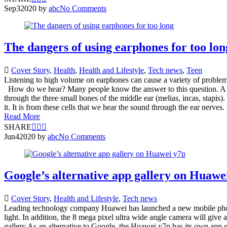
Sep
3
2020
by
abc
No Comments
The dangers of using earphones for too lon
Cover Story
,
Health
,
Health and Lifestyle
,
Tech news
,
Teen
Listening to high volume on earphones can cause a variety of problem
How do we hear? Many people know the answer to this question. A soun
through the three small bones of the middle ear (melias, incas, stapis). 
it. It is from these cells that we hear the sound through the ear nerv
Read More
SHARE
Jun
4
2020
by
abc
No Comments
Google’s alternative app gallery on Huawe
Cover Story
,
Health and Lifestyle
,
Tech news
Leading technology company Huawei has launched a new mobile phone 
light. In addition, the 8 mega pixel ultra wide angle camera will giv
gallery As an alternative to Google, the Huawei y7p has its own app ga