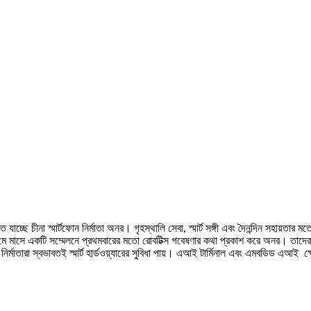
চ্ছে চীনা স্মার্টফোন নির্মাতা অনর। গৃহস্থালি সেবা, স্মার্ট সঙ্গী এবং দৈনন্দিন সহায়তার 
ে মাসে একটি সম্মেলনে প্রথমবারের মতো রোবটিক্স গবেষণার কথা প্রকাশ করে অনর। তাদের তৈর
ির্মাতারা স্বভাবতই স্মার্ট হার্ডওয়্যারের সুবিধা পায়। এআই টার্মিনাল এবং এমবডিড এআই ক্