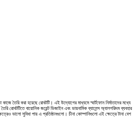
মতো কাজে তৈরি করা হয়েছে রোবটটি। এই উদ্যোগের মাধ্যমে স্মার্টফোন নির্মাতাদের মধ্যে
ি রোবটটিতে বায়োনিক জয়েন্ট ডিজাইন এবং ডায়নামিক ব্যালেন্স অ্যালগরিদম ব্যবহার
ষেত্রেও ভালো সুবিধা পায় এ প্রতিষ্ঠানগুলো। চীনা কোম্পানিগুলো এই ক্ষেত্রে টানা বেশ