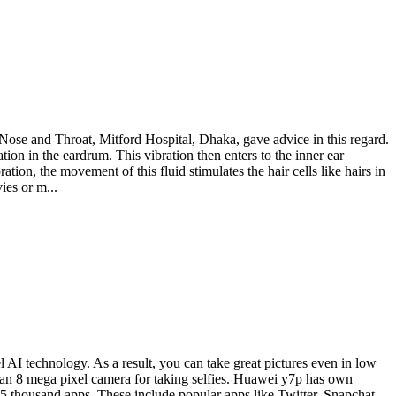
Nose and Throat, Mitford Hospital, Dhaka, gave advice in this regard.
n in the eardrum. This vibration then enters to the inner ear
ation, the movement of this fluid stimulates the hair cells like hairs in
ies or m...
 technology. As a result, you can take great pictures even in low
is an 8 mega pixel camera for taking selfies. Huawei y7p has own
 55 thousand apps. These include popular apps like Twitter, Snapchat,