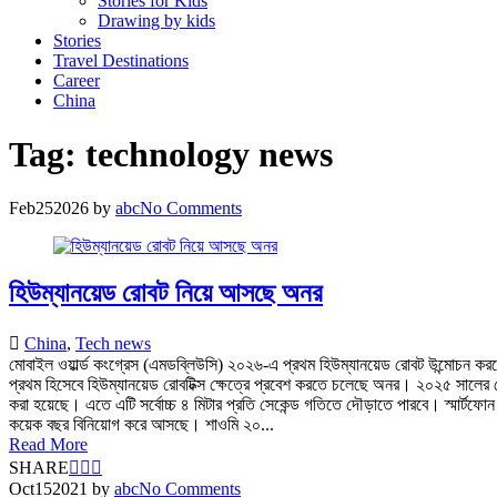
Stories for Kids
Drawing by kids
Stories
Travel Destinations
Career
China
Tag:
technology news
Feb
25
2026
by
abc
No Comments
হিউম্যানয়েড রোবট নিয়ে আসছে অনর
China
,
Tech news
মোবাইল ওয়ার্ল্ড কংগ্রেস (এমডব্লিউসি) ২০২৬-এ প্রথম হিউম্যানয়েড রোবট উন্মোচন করতে যা
প্রথম হিসেবে হিউম্যানয়েড রোবটিক্স ক্ষেত্রে প্রবেশ করতে চলেছে অনর। ২০২৫ সালের ম
করা হয়েছে। এতে এটি সর্বোচ্চ ৪ মিটার প্রতি সেকেন্ড গতিতে দৌড়াতে পারবে। স্মার্টফোন ন
কয়েক বছর বিনিয়োগ করে আসছে। শাওমি ২০...
Read More
SHARE
Oct
15
2021
by
abc
No Comments