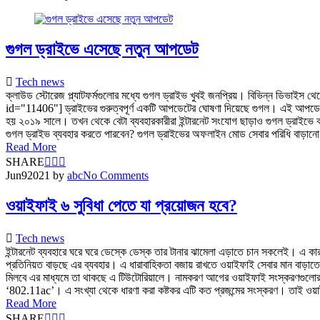
গুগল ড্রাইভে এসেছে নতুন আপডেট
Tech news
ক্লাউড স্টোরেজ প্ল্যাটফর্মগুলোর মধ্যে গুগল ড্রাইভ খুবই জনপ্রিয়। বিভিন্ন ডিভাই
id="11406"] ড্রাইভের গুরুত্বপূর্ণ একটি আপডেটের ঘোষণা দিয়েছে গুগল। এই আপডেটে 
হয় ২০১৯ সালে। তখন থেকে বেটা ব্যবহারকারীরা ইন্টারনেট সংযোগ ছাড়াও গুগল ড্রাইভে
গুগল ড্রাইভ ব্যবহার করতে পারবেন? গুগল ড্রাইভের অফলাইন মোড সেবার পরিধি বাড়ান
Read More
SHARE
Jun
9
2021
by
abc
No Comments
ওয়াইফাই ৬ সুবিধা পেতে যা প্রয়োজন হবে?
Tech news
ইন্টারনেট ব্যবহারে ঘরে ঘরে ডেস্কে ডেস্ক তার টানার ঝামেলা এড়াতে চান সকলেই। এ কারণে
প্রতিনিয়ত বাড়ছে এর ব্যবহার। এ ধারাবাহিকতা বজায় রাখতে ওয়াইফাই সেবার মান বাড়াতে 
মিলবে এর মাধ্যমে তা থাকছে এ টিউটোরিয়ালে। নামকরণ আগের ওয়াইফাই সংস্করণগুলোর ন
‘802.11ac’। এ সংখ্যা থেকে ধারণা করা কষ্টকর এটি কত প্রজন্মের সংস্করণ। তাই ওয়
Read More
SHARE