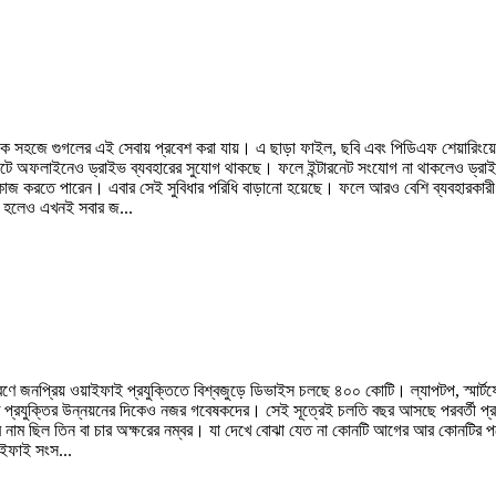
স থেকে সহজে গুগলের এই সেবায় প্রবেশ করা যায়। এ ছাড়া ফাইল, ছবি এবং পিডিএফ শেয়ারিং
অফলাইনেও ড্রাইভ ব্যবহারের সুযোগ থাকছে। ফলে ইন্টারনেট সংযোগ না থাকলেও ড্রাইভের
 কাজ কর‍তে পারেন। এবার সেই সুবিধার পরিধি বাড়ানো হয়েছে। ফলে আরও বেশি ব্যবহারকার
ো হলেও এখনই সবার জ...
 জনপ্রিয় ওয়াইফাই প্রযুক্তিতে বিশ্বজুড়ে ডিভাইস চলছে ৪০০ কোটি। ল্যাপটপ, স্মার্টফোন,
প্রযুক্তির উন্নয়নের দিকেও নজর গবেষকদের। সেই সূত্রেই চলতি বছর আসছে পরবর্তী প্রজন্
াম ছিল তিন বা চার অক্ষরের নম্বর। যা দেখে বোঝা যেত না কোনটি আগের আর কোনটির পরের 
াইফাই সংস...