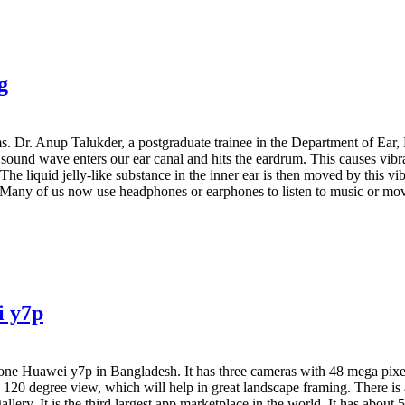
g
s. Dr. Anup Talukder, a postgraduate trainee in the Department of Ear, 
d wave enters our ear canal and hits the eardrum. This causes vibratio
The liquid jelly-like substance in the inner ear is then moved by this vibr
es. Many of us now use headphones or earphones to listen to music or mov
i y7p
Huawei y7p in Bangladesh. It has three cameras with 48 mega pixel AI
e a 120 degree view, which will help in great landscape framing. There 
llery. It is the third largest app marketplace in the world. It has about