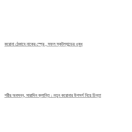
করোনা ঠেকাবে নাকের স্প্রে , সফল স্কটল্যান্ডের ওষুধ
শরীর অবসন্ন, সারাদিন ক্লান্তি : নতুন করোনার উপসর্গ নিয়ে চিন্তা