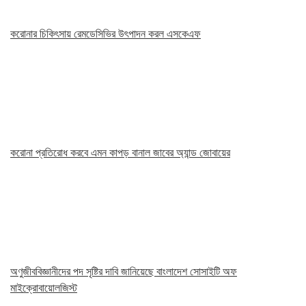
করোনার চিকিৎসায় রেমডেসিভির উৎপাদন করল এসকেএফ
করোনা প্রতিরোধ করবে এমন কাপড় বানাল জাবের অ্যান্ড জোবায়ের
অণুজীববিজ্ঞানীদের পদ সৃষ্টির দাবি জানিয়েছে বাংলাদেশ সোসাইটি অফ
মাইক্রোবায়োলজিস্ট