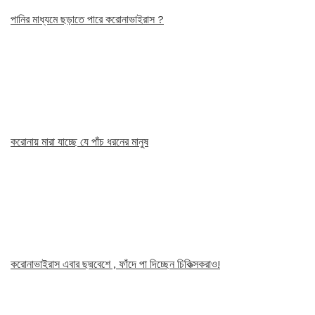
পানির মাধ্যমে ছড়াতে পারে করোনাভাইরাস ?
করোনায় মারা যাচ্ছে যে পাঁচ ধরনের মানুষ
করোনাভাইরাস এবার ছদ্মবেশে , ফাঁদে পা দিচ্ছেন চিকিত্সকরাও!