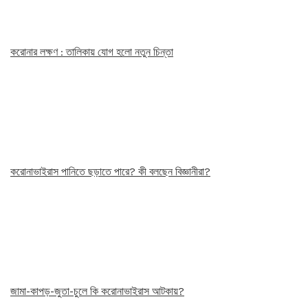
করোনার লক্ষণ : তালিকায় যোগ হলো নতুন চিন্তা
করোনাভাইরাস পানিতে ছড়াতে পারে? কী বলছেন বিজ্ঞানীরা?
জামা-কাপড়-জুতা-চুলে কি করোনাভাইরাস আটকায়?