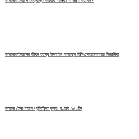
করোনাভাইরাসে আক্রান্ত হওয়ার পরপরই কীভাবে বুঝবেন?
করোনাভাইরাসের জীবন রহস্য উদঘাটন করেছেন বিসিএসআইআরের বিজ্ঞানীরা
করোনা টেস্ট করবে প্রশিক্ষিত কুকুর! ঘণ্টায় ৭৫০টি!