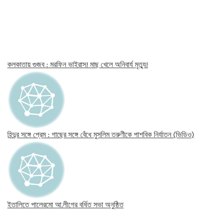
কলকাতায় গুজব : মরফিন ভাইরাস! মাছ খেলে অনিবার্য মৃত্যু!
হিন্দুর সঙ্গে প্রেম : গাছের সঙ্গে বেঁধে মুসলিম তরুণীকে পাশবিক নির্যাতন (ভিডিও)
ইতালিতে পালেরমো আ.লীগের বর্ধিত সভা অনুষ্ঠিত