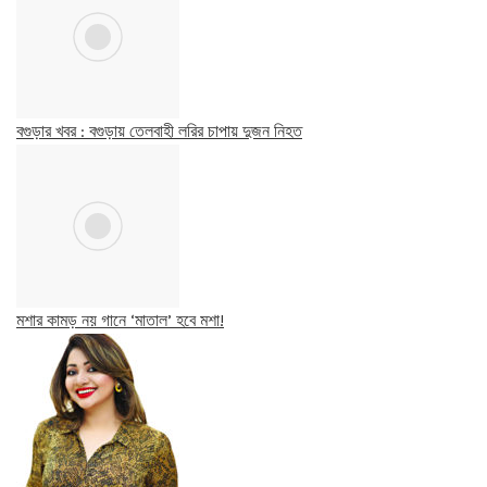
বগুড়ার খবর : বগুড়ায় তেলবাহী লরির চাপায় দুজন নিহত
মশার কামড় নয় গানে ‘মাতাল’ হবে মশা!