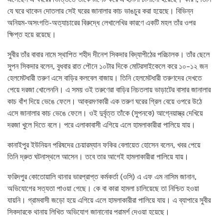
যে ঘরে থাকেন দোতলার সেই ঘরের জানালার কাচ ভাঙচুর করা হয়েছে। বিভিন্ন
অনিয়ম-অসংগতি-অত্যাচারের বিরুদ্ধে লেখালেখির কারণে একটি মহল তাঁর ওপর
ক্ষিপ্ত হয়ে রয়েছে।
সুবীর তাঁর বাবার নামে স্থাপিত শহীদ দীনেশ সিকদার বিদ্যাপীঠের পরিচালক। তাঁর ছেলে
সুপন সিকদার বলেন, বুধবার রাত পৌনে ১০টার দিকে মোটরসাইকেলে করে ১০–১২ জন
হেলমেটধারী তরুণ এসে বাড়ির কলবেল বাজায়। তিনি হেলমেটধারী তরুণদের দেখতে
পেয়ে দরজা খোলেননি। এ সময় ওই তরুণেরা বাড়ির নিচতলায় ভাড়াটের বাসার জানালার
কাচ বাঁশ দিয়ে ভেঙে ফেলে। আক্রমণকারী এক তরুণ ঘরের গ্রিল বেয়ে ওপরে উঠে
এসে জানালার কাচ ভেঙে ফেলে। ওই দুর্বৃত্ত তাঁকে (সুপনকে) আগ্নেয়াস্ত্র দেখিয়ে
দরজা খুলে দিতে বলে। পরে এলাকাবাসী এগিয়ে এলে হামলাকারীরা পালিয়ে যায়।
কানাইপুর ইউনিয়ন পরিষদের চেয়ারম্যান ফকির বেলায়েত হোসেন বলেন, খবর পেয়ে
তিনি দ্রুত ঘটনাস্থলে আসেন। তবে তার আগেই হামলাকারীরা পালিয়ে যায়।
ফরিদপুর কোতোয়ালি থানার ভারপ্রাপ্ত কর্মকর্তা (ওসি) এ এফ এম নাসিম জানান,
অভিযোগের সত্যতা পাওয়া গেছে। কে বা কারা হামলা চালিয়েছে তা নিশ্চিত হওয়া
যায়নি। গ্রামবাসী জড়ো হয়ে এগিয়ে এলে হামলাকারীরা পালিয়ে যায়। এ ব্যাপারে সুবীর
সিকদারকে থানায় লিখিত অভিযোগ জানানোর পরামর্শ দেওয়া হয়েছে।