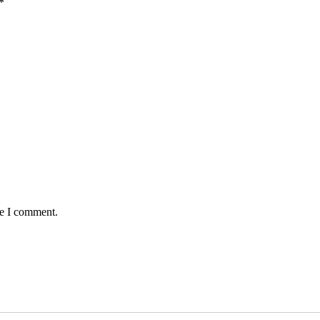
*
me I comment.