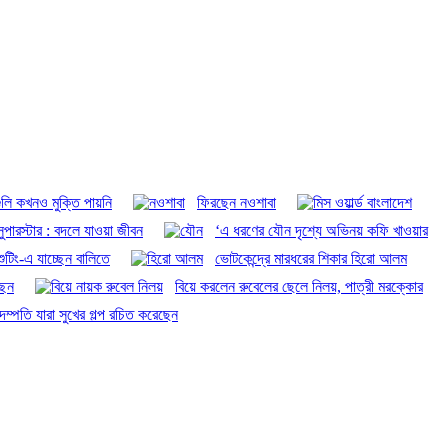
লি কখনও মুক্তি পায়নি
ফিরছেন নওশাবা
 সুপারস্টার : বদলে যাওয়া জীবন
‘এ ধরণের যৌন দৃশ্যে অভিনয় কফি খাওয়ার
ুটিং-এ যাচ্ছেন বালিতে
ভোটকেন্দ্রে মারধরের শিকার হিরো আলম
ছেন
বিয়ে করলেন রুবেলের ছেলে নিলয়, পাত্রী মরক্কোর
দম্পতি যারা সুখের গল্প রচিত করেছেন