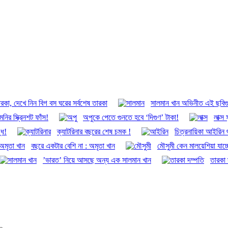
ারকা, দেখে নিন বিগ বস ঘরের সর্বশেষ তারকা
সালমান খান অভিনীত এই ছবিগু
নির স্ক্রিনশট ফাঁস!
অপুকে পেতে গুনতে হবে ‘দিগুণ’ টাকা!
লাক্স
ধে!
ক্যাটরিনার বছরের শেষ চমক !
চিত্রনায়িকা আইরিন শ
বছরে একটার বেশি না : অমৃতা খান
মৌসুমী কেন মালয়েশিয়া যাচ্
’ভারত’ নিয়ে আসছে অন্য এক সালমান খান
তারকা 