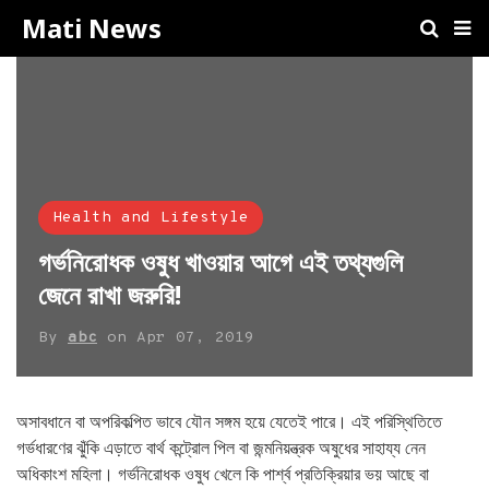
Mati News
Health and Lifestyle
গর্ভনিরোধক ওষুধ খাওয়ার আগে এই তথ্যগুলি
জেনে রাখা জরুরি!
By
abc
on
Apr 07, 2019
অসাবধানে বা অপরিকল্পিত ভাবে যৌন সঙ্গম হয়ে যেতেই পারে। এই পরিস্থিতিতে
গর্ভধারণের ঝুঁকি এড়াতে বার্থ কন্ট্রোল পিল বা জন্মনিয়ন্ত্রক অষুধের সাহায্য নেন
অধিকাংশ মহিলা। গর্ভনিরোধক ওষুধ খেলে কি পার্শ্ব প্রতিক্রিয়ার ভয় আছে বা