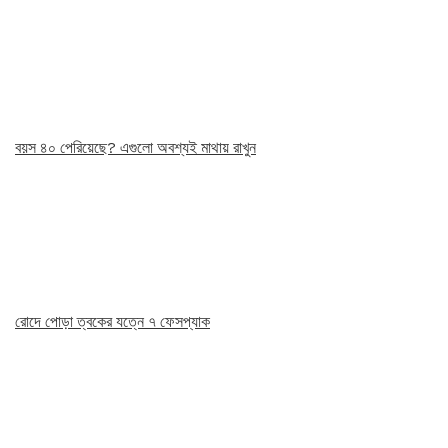
বয়স ৪০ পেরিয়েছে? এগুলো অবশ্যই মাথায় রাখুন
রোদে পোড়া ত্বকের যত্নে ৭ ফেসপ্যাক