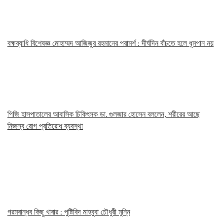
বক্ষব্যাধি বিশেষজ্ঞ মোহাম্মদ আজিজুর রহমানের পরামর্শ : দীর্ঘদিন বাঁচতে হলে ধূমপান নয়
পিজি হাসপাতালের আবাসিক চিকিৎসক ডা. গুলজার হোসেন বললেন, শরীরের আছে
নিজস্ব রোগ প্রতিরোধ ব্যবস্থা
গরমবান্ধব কিছু খাবার : পুষ্টিবিদ মাহবুবা চৌধুরী মুন্নি