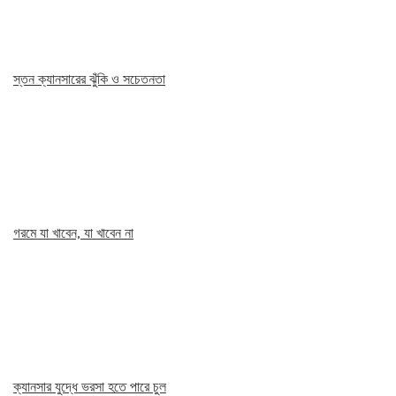
স্তন ক্যানসারের ঝুঁকি ও সচেতনতা
গরমে যা খাবেন, যা খাবেন না
ক্যানসার যুদ্ধে ভরসা হতে পারে চুল