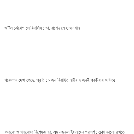
জটিল চর্মরোগ সোরিয়াসিস : ডা. রাশেদ মোহাম্মদ খান
গবেষণায় দেখা গেছে, প্রতি ১০ জন বিবাহিত নারীর ৭ জনই পরকীয়ায় জড়িত!
ফ্যাকো ও গ্লুকোমা বিশেষজ্ঞ ডা. এম নজরুল ইসলামের পরামর্শ : চোখ ভালো রাখতে