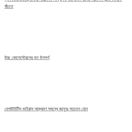
বাঁচতে
উচ্চ কোলেস্টেরলের যত উপসর্গ
হেপাটাইটিস ভাইরাস আক্রমণ সমন্ধে জানুনঃ সচেতন হোন