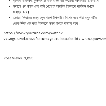
ব্রকলি, বাঁধাকপি, ফুলকপিতে থাকা এনজাইম লিভারের কার্যকারিতা ঠিক রাখে।
সকালে এক গ্লাস লেবু পানি খেলে তা সারাদিন লিভারকে কার্যক্ষম রাখতে
সাহায্য করে।
এছাড়া, লিভারের জন্য হলুদ দারুণ উপকারী। বিশেষ করে কাঁচা হলুদ শরীর
থেকে টক্সিন বের করে লিভারকে সুস্থ রাখতে সাহায্য করে।
https://www.youtube.com/watch?
v=Geg0SPadJxM&feature=youtu.be&fbclid=IwAR0Qouw2M
Post Views:
3,255