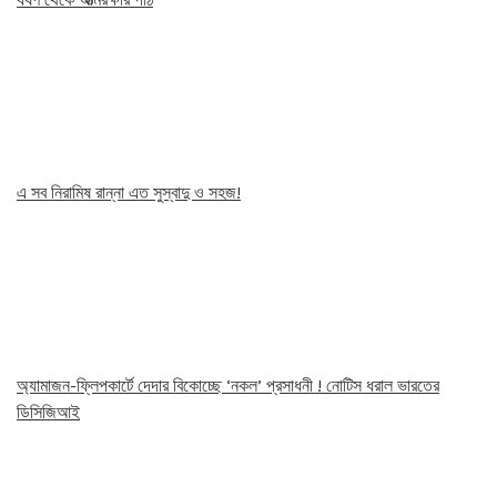
এ সব নিরামিষ রান্না এত সুস্বাদু ও সহজ!
অ্যামাজন-ফ্লিপকার্টে দেদার বিকোচ্ছে ‘নকল’ প্রসাধনী ! নোটিস ধরাল ভারতের
ডিসিজিআই