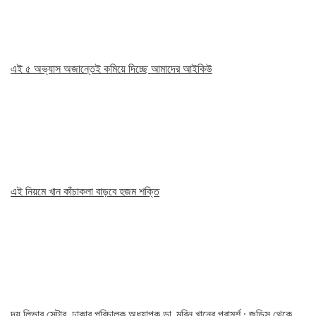
এই ৫ অভ্যাস অজান্তেই কমিয়ে দিচ্ছে আমাদের আইকিউ
এই নিয়মে খান কাঁচাকলা বাড়বে হজম শক্তি
দ্য লিভার সেন্টার, ঢাকার পরিচালক অধ্যাপক ডা. মবিন খানের পরামর্শ : জন্ডিস থেকে