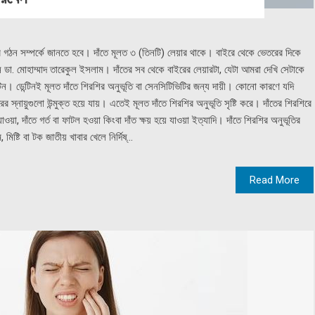
তের গঠন সম্পর্কে জানতে হবে। দাঁতে মূলত ৩ (তিনটি) লেয়ার থাকে। বাইরে থেকে ভেতরের দিকে
েন ডা. মোহাম্মাদ তারেকুল ইসলাম। দাঁতের সব থেকে বাইরের লেয়ারটা, যেটা আমরা দেখি সেটাকে
। ডেন্টিনই মূলত দাঁতে শিরশির অনুভূতি বা সেনসিটিভিটির জন্য দায়ী। কোনো কারণে যদি
রের স্নায়ুগুলো উন্মুক্ত হয়ে যায়। এতেই মূলত দাঁতে শিরশির অনুভূতি সৃষ্টি করে। দাঁতের শিরশিরে
য়া, দাঁতে গর্ত বা ফাটল হওয়া কিংবা দাঁত ক্ষয় হয়ে যাওয়া ইত্যাদি। দাঁতে শিরশির অনুভূতির
িষ্টি বা টক জাতীয় খাবার খেলে নির্দিষ্...
Read More