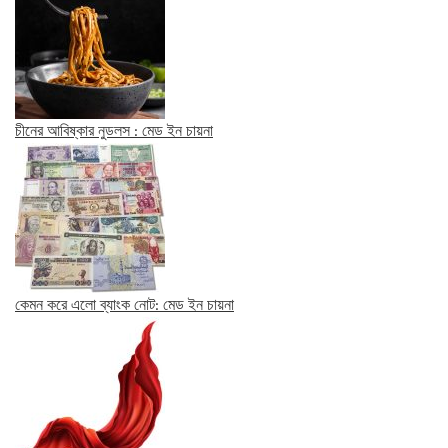
চীনের আবিষ্কার নুডলস : মেড ইন চায়না
কেমন করে এলো ব্যাংক নোট: মেড ইন চায়না