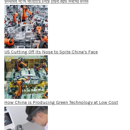
উদ্ভাবনী পণ্যে সাংহাইয়ে চলছে চায়না ব্র্যান্ড দিবসের উৎসব
US Cutting Off Its Nose to Spite China’s Face
How China is Producing Green Technology at Low Cost