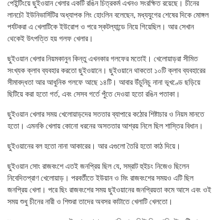
পেইন্টিংয়ে ছুইওয়ান খেলার একটি রঙিন চিত্রকর্ম এখনও সংরক্ষিত রয়েছে। চীনের
লানচৌ ইউনিভার্সিটির অধ্যাপক লিং হোংলিন বলেছেন, মধ্যযুগের শেষের দিকে মোঙ্গল
পর্যটকরা এ খেলাটিকে ইউরোপ ও পরে স্কটল্যান্ডে নিয়ে গিয়েছিল। আর সেখান
থেকেই উৎপত্তি হয় গলফ খেলার।
ছুইওয়ান খেলার নিয়মকানুন কিন্তু এখনকার গলফের মতোই। খেলোয়াড়রা সীমিত
সংখ্যক ক্লাব ব্যবহার করতো ছুইওয়ানে। ছুইওয়ানে থাকতো ১০টি ক্লাব ব্যবহারের
সীমাবদ্ধতা আর আধুনিক গলফে আছে ১৪টি। আবার উঁচুনিচু নানা ভূখণ্ডে ছড়িয়ে
ছিটিয়ে করা হতো গর্ত, এবং সেসব গর্তে পুঁতে দেওয়া হতো রঙিন পতাকা।
ছুইওয়ান খেলার সময় খেলোয়াড়দের সততার ব্যাপারে কঠোর শিষ্টাচার ও নিয়ম মানতে
হতো। এমনকি খেলায় কোনো ধরনের অসততার আশ্রয় নিলে ছিল শাস্তির বিধান।
ছুইওয়ানের বল হতো নানা আকারের। আর এগুলো তৈরি হতো কাঠ দিয়ে।
ছুইওয়ান সোং রাজবংশে এতই জনপ্রিয় ছিল যে, সম্রাট হুইচং নিজেও ছিলেন
নিবেদিতপ্রাণ খেলোয়াড়। পরবর্তীতে ইউয়ান ও মিং রাজবংশের সময়ও এটি ছিল
জনপ্রিয় খেলা। পরে ছিং রাজবংশের সময় ছুইওয়ানের জনপ্রিয়তা কমে আসে এবং ওই
সময় শুধু চীনের নারী ও শিশুরা তাদের অবসর কাটাতে খেলাটি খেলতো।