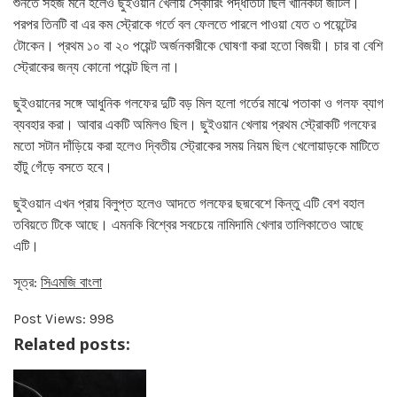
শুনতে সহজ মনে হলেও ছুইওয়ান খেলায় স্কোরিং পদ্ধতিটা ছিল খানিকটা জটিল।
পরপর তিনটি বা এর কম স্ট্রোকে গর্তে বল ফেলতে পারলে পাওয়া যেত ৩ পয়েন্টের
টোকেন। প্রথম ১০ বা ২০ পয়েন্ট অর্জনকারীকে ঘোষণা করা হতো বিজয়ী। চার বা বেশি
স্ট্রোকের জন্য কোনো পয়েন্ট ছিল না।
ছুইওয়ানের সঙ্গে আধুনিক গলফের দুটি বড় মিল হলো গর্তের মাঝে পতাকা ও গলফ ব্যাগ
ব্যবহার করা। আবার একটি অমিলও ছিল। ছুইওয়ান খেলায় প্রথম স্ট্রোকটি গলফের
মতো সটান দাঁড়িয়ে করা হলেও দ্বিতীয় স্ট্রোকের সময় নিয়ম ছিল খেলোয়াড়কে মাটিতে
হাঁটু গেঁড়ে বসতে হবে।
ছুইওয়ান এখন প্রায় বিলুপ্ত হলেও আদতে গলফের ছদ্মবেশে কিন্তু এটি বেশ বহাল
তবিয়তে টিকে আছে। এমনকি বিশ্বের সবচেয়ে নামিদামি খেলার তালিকাতেও আছে
এটি।
সূত্র:
সিএমজি বাংলা
Post Views:
998
Related posts: