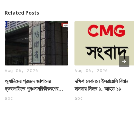
Related Posts
Aug 06, 2026
Aug 06, 2026
অ্যানিমের প্রচ্ছদ জাপানের
দক্ষিণ লেবাননে ইসরায়েলি বিমান
দ্রুতগতিতে পুনঃসামরিকীকরণের
হামলায় নিহত ১, আহত ১১
উচ্চাকাঙ্ক্ষা লুকাতে পারছে না:
abc
abc
সিএমজি সম্পাদকীয়