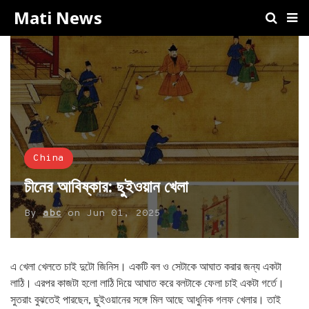
Mati News
China
চীনের আবিষ্কার: ছুইওয়ান খেলা
By
abc
on
Jun 01, 2025
এ খেলা খেলতে চাই দুটো জিনিস। একটি বল ও সেটাকে আঘাত করার জন্য একটা
লাঠি। এরপর কাজটা হলো লাঠি দিয়ে আঘাত করে বলটাকে ফেলা চাই একটা গর্তে।
সুতরাং বুঝতেই পারছেন, ছুইওয়ানের সঙ্গে মিল আছে আধুনিক গলফ খেলার। তাই