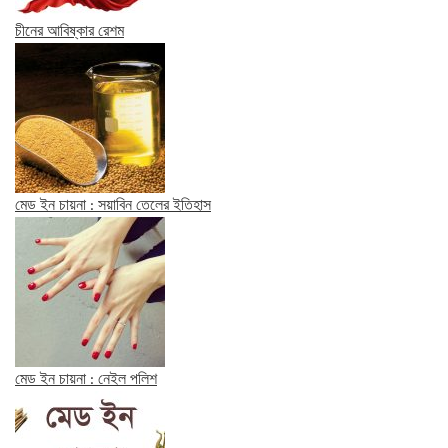
চীনের আবিষ্কার রেশম
মেড ইন চায়না : সয়াবিন তেলের ইতিহাস
মেড ইন চায়না : নেইল পলিশ