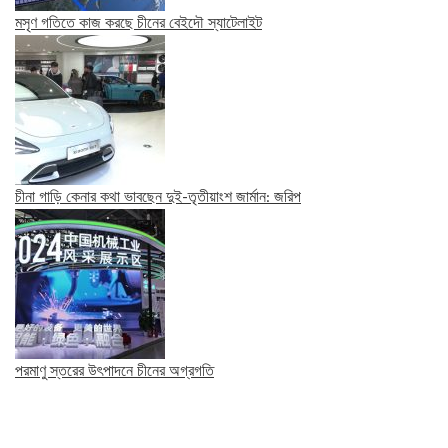
মসৃণ গতিতে কাজ করছে চীনের বেইদৌ স্যাটেলাইট
চীনা গাড়ি কেনার কথা ভাবছেন দুই-তৃতীয়াংশ জার্মান: জরিপ
পরমাণু স্তরের উৎপাদনে চীনের অগ্রগতি