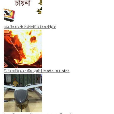
মেড ইন চায়না: দিয়াশলাই ও সিসমোগ্রাফ
চীনের আবিষ্কার : স্টার ফ্রাই | Made In China