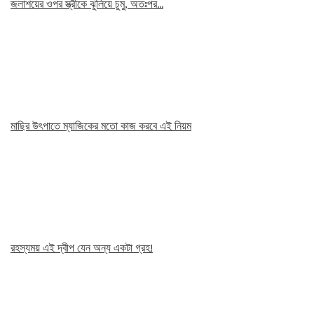
জলাশয়ের ওপর স্ত্রীকে ঝুলিয়ে চুমু, অতঃপর…
মাছির উৎপাতে ম্যাজিকের মতো কাজ করবে এই নিয়ম
রহস্যময় এই দ্বীপ যেন অন্য একটা গ্রহ!