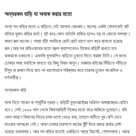
অন্যরকম বাড়ি যা অবাক করার মতো
অন্য সব বাড়ির মতো এ বাড়িতে নেই আলাদা বেডরুম। বড়সড় একটা সোফাকেই খাট
বানিয়ে ঘুমান বাড়ির কর্তা। হুট করে কোন অতিথি হাজির হলেও হয় না কোনো সমস্যা।
কারণ রুম অনেক। লম্বা হাঁটা পথটাকে ছোট ছোট ভাগে ভাগ করে বানানো হয়েছে
রুম।আর সব বাড়িওয়ালার মতো ব্রুস ক্যাম্পবেলও নিজের বাড়িটি রাখতে চান
ঝকঝকে-চকচকে। এমনকি ধুলাবালিও বাড়িতে ঢুকতে দিতে নারাজ তিনি। সে জন্য
ঢোকার সময় সবাইকে মানতে হয় কিছু নিয়ম কানুন। দরজার বাইরের সিঁড়িতে দাঁড়িয়ে
টিস্যু বা রুমাল দিয়ে হাত-পা ভালোভাবে পরিষ্কার করে তারপর ঢুকেন সাংবাদিক ও
দর্শনার্থীরা।
অন্যরকম বাড়ি
সঙ্গে নিতে পারেন না প্লান্টিক দ্রব্য। বাড়িটি যুক্তরাষ্ট্রের অরিগন অঙ্গরাজ্যের য়োইন
বনে। সেই ১৯৯৯ সাল থেকে বিমানবাড়িটি নিজের মতো করে সাজিয়ে তুলছেন। যদি
কোন কারণে বিমানের নিচের চাকা গুলো ভেঙে যায়, তাহলে মাটিতে খুব বেশি দেবে
যাওয়ার আশঙ্কা নেই। কারণ চাকার চারপাশে কাঠের খুঁটি দিয়ে বজায় রাখার চেষ্টা
হয়েছে ভারসাম্য। আর সব বাড়ির মতোই এবাড়িতে আছে টয়লেট, গোসলখানা। আছে