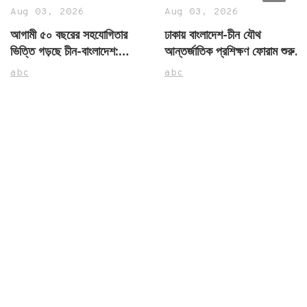
Aug 03, 2026
Aug 03, 2026
আগামী ৫০ বছরের সহযোগিতার
ঢাকায় বাংলাদেশ-চীন যৌথ
ভিত্তি গড়ছে চীন-বাংলাদেশ:
আন্তর্জাতিক প্রশিক্ষণ ফোরাম শুরু,
রাষ্ট্রদূত ইয়াও ওয়েন
এমওইউ স্বাক্ষর
abc
abc