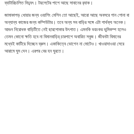
ব্যাটারিচালিত বিদ্যুৎ। টয়লেটের পাশে আছে সাবানের র‌্যাক।
জামাকাপড় ধোয়ার জন্য ওয়াশিং মেশিন তো আছেই, আরো আছে অবসরে গান শোনা বা
অন্যান্য কাজের জন্য কম্পিউটার। তবে অন্য সব বাড়ির সঙ্গে এটা পার্থক্য অনেক।
আগুন নিরোধক বাড়িটিতে নেই ছারপোকার উৎপাত। এমনকি ভয়ংকর ভুমিকম্প হলেও
তেমন কোনো ক্ষতি হবে না বিমানবাড়ির্ চারপাশে অবারিত সবুজ। জীবনটা বিমানের
মধ্যেই কাটিয়ে দিচ্ছেন ব্রুস। একাকিত্বে ভোগেন না মোটেও। খাওয়াদাওয়া সেরে
আরামে ঘুম দেন। এরপর বের হন ঘুরতে।