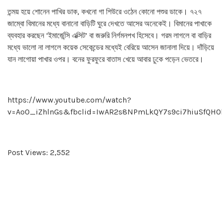
তন্ময় হয়ে শোনেন পাখির ডাক, কখনো গা শিউরে ওঠেন কোনো পশুর ডাকে। ৭২৭
জাম্বো বিমানের মধ্যে বানানো বাড়িটি ঘুরে দেখতে আসের অনেকেই। বিমানের পাখাকে
ব্যবহার করছেন ‘ইমার্জেন্সি এক্সিট’ বা জরুরি নির্গমনপখ হিসেবে। গরম লাগলে বা বাড়ির
মধ্যে ভালো না লাগলে কয়েক সেকেন্ডের মধ্যেই বেরিয়ে আসেন জানালা দিয়ে। দাঁড়িয়ে
যান লাগোয়া পাখার ওপর। বনের ফুরফুরে বাতাস খেয়ে আবার ঢুকে পড়েন ভেতরে।
https://www.youtube.com/watch?
v=AoO_iZhlnGs&fbclid=IwAR2s8NPmLkQY7s9ci7hiuSfQH
Post Views:
2,552