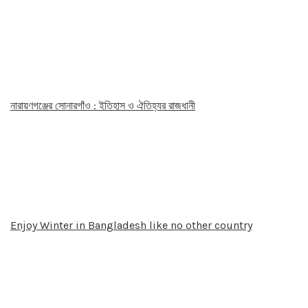
নারায়ণগঞ্জের সোনারগাঁও : ইতিহাস ও ঐতিহ্যর রাজধানী
Enjoy Winter in Bangladesh like no other country