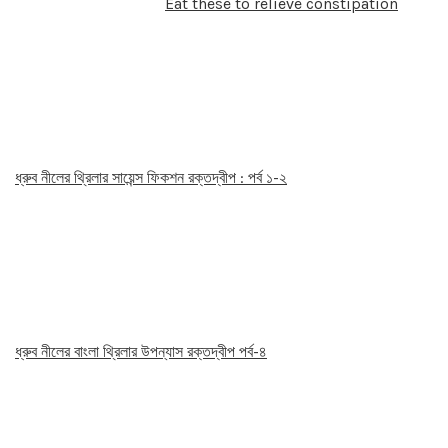
Eat these to relieve constipation
ধ্রুব নীলের থ্রিলার সায়েন্স ফিকশন রক্তদ্বীপ : পর্ব ১-২
ধ্রুব নীলের বাংলা থ্রিলার উপন্যাস রক্তদ্বীপ পর্ব-৪