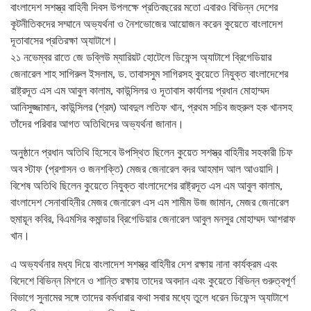
বাংলাদেশ সশস্ত্র বাহিনী দিবস উপলক্ষে প্রতিবছরের মতো এবারও বিভিন্ন দেশের
কূটনীতিকদের সম্মানে অভ্যর্থনা ও নৈশভোজের আয়োজন করেন কুয়েতে বাংলাদেশ
দূতাবাসের প্রতিরক্ষা অ্যাটাশে।
২১ নভেম্বর রাতে জে ডব্লিউ ম্যারিয়ট হোটেলে ডিফেন্স অ্যাটাশে ব্রিগেডিয়ার
জেনারেল শাহ সাগিরুল ইসলাম, ড. তাবাসসুম সাগিরসহ কুয়েতে নিযুক্ত বাংলাদেশের
রাষ্ট্রদূত এস এম আবুল কালাম, কাউন্সিলর ও দূতাবাস কার্যালয় প্রধান মোহাম্মদ
আনিসুজ্জামান, কাউন্সিলর (শ্রম) আবদুল লতিফ খান, প্রথম সচিব জহুরুল হক খানসহ
তাঁদের পরিবার আগত অতিথিদের অভ্যর্থনা জানান।
অনুষ্ঠানে প্রধান অতিথি হিসেবে উপস্থিত ছিলেন কুয়েত সশস্ত্র বাহিনীর সহকারী চিফ
অব স্টাফ (প্রশাসন ও জনশক্তি) মেজর জেনারেল বদর আহমাদ আল আওয়াদি।
বিশেষ অতিথি ছিলেন কুয়েতে নিযুক্ত বাংলাদেশের রাষ্ট্রদূত এস এম আবুল কালাম,
বাংলাদেশ সেনাবাহিনীর মেজর জেনারেল এস এম শামীম উজ জামান, মেজর জেনারেল
হুমায়ূন কবির, বিএমসির কমান্ডার ব্রিগেডিয়ার জেনারেল আবুল মনসুর মোহাম্মদ আশরাফ
খান।
এ অভ্যর্থনার মধ্য দিয়ে বাংলাদেশ সশস্ত্র বাহিনীর দেশ রক্ষায় নানা কার্যক্রম এবং
বিদেশে বিভিন্ন মিশনে ও শান্তি রক্ষায় তাদের অবদান এবং কুয়েতে বিভিন্ন গুরুত্বপূর্ণ
বিভাগে সুনামের সঙ্গে তাদের কর্মধারার কথা সবার মধ্যে তুলে ধরেন ডিফেন্স অ্যাটাশে