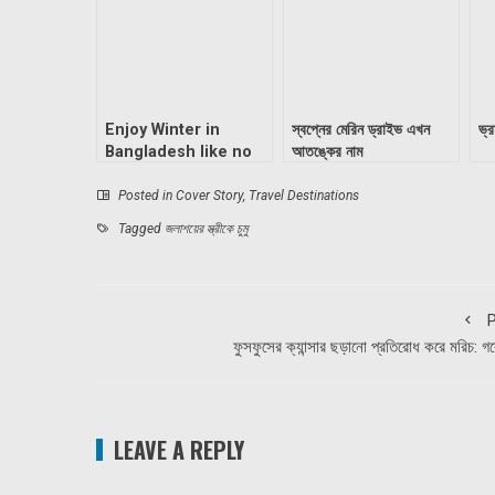
Enjoy Winter in
স্বপ্নের মেরিন ড্রাইভ এখন
ভ্
Bangladesh like no
আতঙ্কের নাম
other country
Posted in
Cover Story
,
Travel Destinations
Tagged
জলাশয়ের স্ত্রীকে চুমু
P
ফুসফুসের ক্যান্সার ছড়ানো প্রতিরোধ করে মরিচ: গ
LEAVE A REPLY