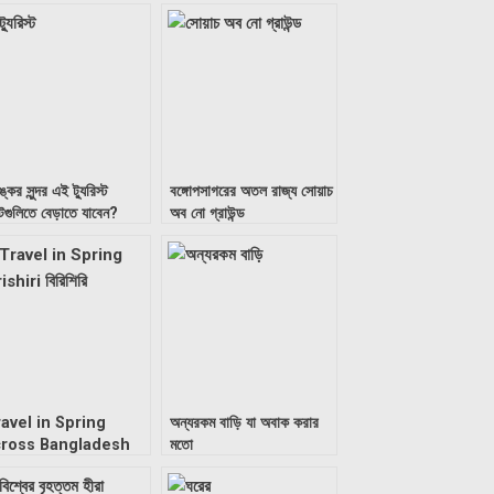
্কর সুন্দর এই ট্যুরিস্ট
বঙ্গোপসাগরের অতল রাজ্য সোয়াচ
টগুলিতে বেড়াতে যাবেন?
অব নো গ্রাউন্ড
avel in Spring
অন্যরকম বাড়ি যা অবাক করার
cross Bangladesh
মতো