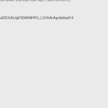
মাত্র খানিকটা পানির মধ্যে গিয়েও পড়বে। কোনো বিপদ হবে না।’
AdlZD4JDclgFSDiM58YPU_LGVhArAgv6b0qdV4