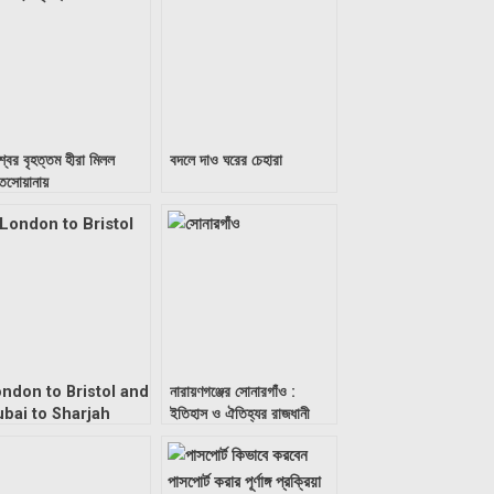
্বের বৃহত্তম হীরা মিলল
বদলে দাও ঘরের চেহারা
তসোয়ানায়
ndon to Bristol and
নারায়ণগঞ্জের সোনারগাঁও :
bai to Sharjah
ইতিহাস ও ঐতিহ্যর রাজধানী