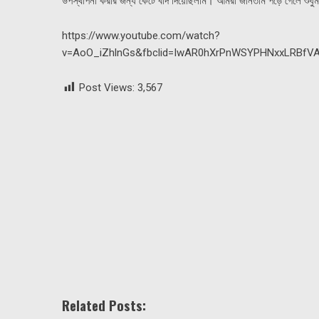
উপস্থাপনা করার জন্য কেটে বাদ দিয়েছিলাম। আমরা জানতাম পড়ে গেলে শুধু
https://www.youtube.com/watch?
v=AoO_iZhlnGs&fbclid=IwAR0hXrPnWSYPHNxxLRBfV
Post Views:
3,567
Related Posts: