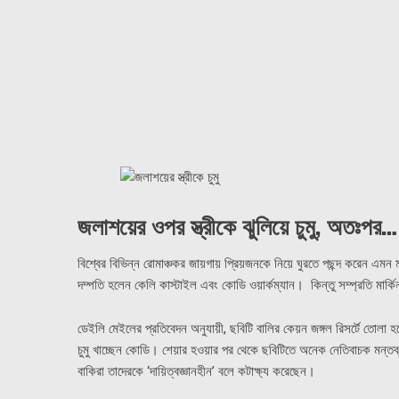
জলাশয়ের ওপর স্ত্রীকে ঝুলিয়ে চুমু, অতঃপর…
বিশ্বের বিভিন্ন রোমাঞ্চকর জায়গায় প্রিয়জনকে নিয়ে ঘুরতে পছন্দ করেন এমন
দম্পতি হলেন কেলি কাস্টাইল এবং কোডি ওয়ার্কম্যান। কিন্তু সম্প্রতি মার
ডেইলি মেইলের প্রতিবেদন অনুযায়ী, ছবিটি বালির কেয়ন জঙ্গল রিসর্টে তোলা 
চুমু খাচ্ছেন কোডি। শেয়ার হওয়ার পর থেকে ছবিটিতে অনেক নেতিবাচক মন্ত
বাকিরা তাদেরকে ‘দায়িত্বজ্ঞানহীন’ বলে কটাক্ষ্য করেছেন।