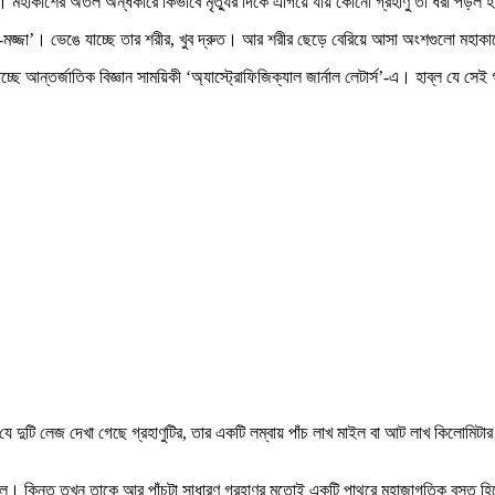
। মহাকাশের অতল অন্ধকারে কিভাবে মৃত্যুর দিকে এগিয়ে যায় কোনো গ্রহাণু তা ধরা পড়ল 
স্থি-মজ্জা’। ভেঙে যাচ্ছে তার শরীর, খুব দ্রুত। আর শরীর ছেড়ে বেরিয়ে আসা অংশগুলো 
্ছে আন্তর্জাতিক বিজ্ঞান সাময়িকী ‘অ্যাস্ট্রোফিজিক্যাল জার্নাল লেটার্স’-এ। হাব্ল যে সেই গ্
লেন, ‘যে দুটি লেজ দেখা গেছে গ্রহাণুটির, তার একটি লম্বায় পাঁচ লাখ মাইল বা আট লাখ কিল
লে। কিন্তু তখন তাকে আর পাঁচটা সাধারণ গ্রহাণুর মতোই একটি পাথুরে মহাজাগতিক বস্তু 