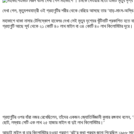
একটি বিরল ঘটনা দেখা গেল মহাকাশে । চমকে দেওয়ার মতো একটি মৃত্যু দৃশ্য
দেখা গেল, মৃত্যুপথযাত্রী ওই গ্রহাণুটির শরীর থেকে বেরিয়ে আসছে তার ‘হাড়-মাংস-অ
মহাকাশে থাকা নাসার টেলিস্কোপ হাবেলর দেখা সেই মৃত্যু দৃশ্যের খুঁটিনাটি প্রকাশিত হতে যাচ
গ্রহাণুটি আছে সূর্য থেকে ২১ কোটি ৪০ লাখ মাইল বা ৩৪ কোটি ৪০ লাখ কিলোমিটার দূরে।
গ্রহাণুটির ওপর যাঁরা নজর রেখেছিলেন, তাঁদের একজন জ্যোতির্বিজ্ঞানী কুমার রঙ্গনাথ ব
ছোট, লম্বায় সেটি এক লাখ ২৫ হাজার মাইল বা দুই লাখ কিলোমিটার।’
আড়াই মাইল বা চার কিলোমিটার চওড়া গ্রহাণু ‘গল্ট’র কথা প্রথম জানা গিয়েছিল ১৯৮৮ সা