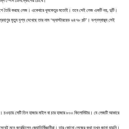
হাব্ল স্পেস টেলিস্কোপের চোখে।
মহাকাশে তৈরি করছে লেজ। একেবারে ধূমকেতুর মতোই। তবে সেই লেজ একটি নয়, দুটি।
রহাণুর মৃত্যু দৃশ্য দেখেছে তার নাম ‘অ্যাস্টারয়েড ৬৪৭৮ গল্ট’। ভগ্নস্বাস্থ্য সেই
োমিটার। চওড়ায় সেটি তিন হাজার মাইল বা চার হাজার ৮০০ কিলোমিটার। যে লেজটি আকারে
হিসেবেই মনে করেছিলেন জ্যোতির্বিজ্ঞানীরা। তার কোনো লেজের কথা তখন জানা যায়নি।