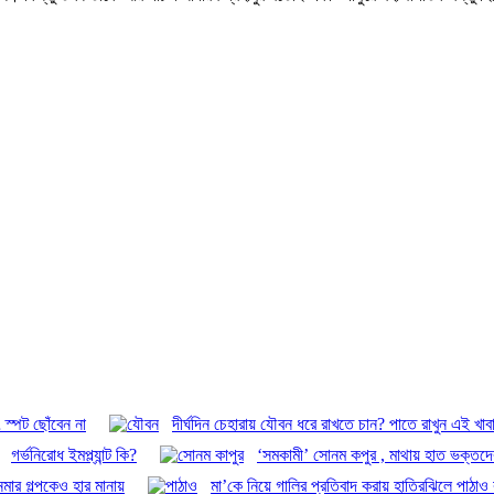
 স্পট ছোঁবেন না
দীর্ঘদিন চেহারায় যৌবন ধরে রাখতে চান? পাতে রাখুন এই খাব
গর্ভনিরোধ ইমপ্ল্যান্ট কি?
‘সমকামী’ সোনম কপুর , মাথায় হাত ভক্তদে
মার গল্পকেও হার মানায়
মা’কে নিয়ে গালির প্রতিবাদ করায় হাতিরঝিলে পাঠাও