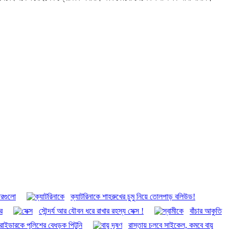
ারগুলো
ক্যাটরিনাকে শাহরুখের চুমু নিয়ে তোলপাড় বলিউড!
র
সৌন্দর্য আর যৌবন ধরে রাখার রহস্য সেক্স !
বাঁচার আকুতি
 রাইডারকে পুলিশের বেধড়ক পিটুনি
রাস্তায় চলবে সাইকেল, কমবে বায়ু