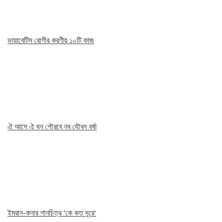
ডায়াবেটিস রোগীর করণীয় ১০টি কাজ
ঐ আসে ঐ ঘন গৌরবে নব যৌবন বর্ষা
ইমরান-কনার গানচিত্র ‘কে কত দূরে’