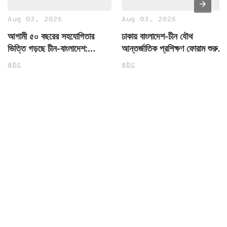
Aug 03, 2026
Aug 03, 2026
আগামী ৫০ বছরের সহযোগিতার
ঢাকায় বাংলাদেশ-চীন যৌথ
ভিত্তি গড়ছে চীন-বাংলাদেশ:
আন্তর্জাতিক প্রশিক্ষণ ফোরাম শুরু,
রাষ্ট্রদূত ইয়াও ওয়েন
এমওইউ স্বাক্ষর
abc
abc