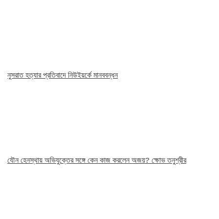
নুসরাত হত্যার প্রতিবাদে নিউইয়র্কে মানববন্ধন
যৌন হেনস্থায় অভিযুক্তের সঙ্গে কেন কাজ করলেন অজয়? ক্ষোভ তনুশ্রীর