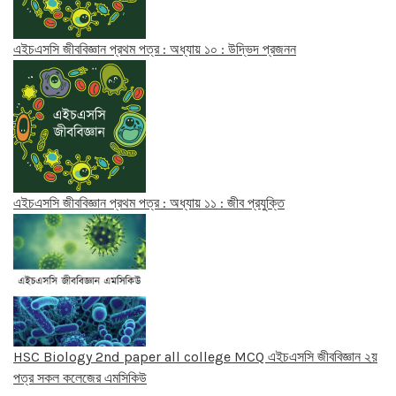
এইচএসসি জীববিজ্ঞান প্রথম পত্র : অধ্যায় ১০ : উদ্ভিদ প্রজনন
এইচএসসি জীববিজ্ঞান প্রথম পত্র : অধ্যায় ১১ : জীব প্রযুক্তি
HSC Biology 2nd paper all college MCQ এইচএসসি জীববিজ্ঞান ২য়
পত্র সকল কলেজের এমসিকিউ