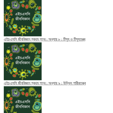
এইচএসসি জীববিজ্ঞান প্রথম পত্র : অধ্যায় ৮ : টিস্যু ও টিস্যুতন্ত্র
এইচএসসি জীববিজ্ঞান প্রথম পত্র : অধ্যায় ৯ : উদ্ভিদ শারীরতত্ত্ব