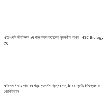
এইচএসসি জীববিজ্ঞান ২য় পত্র সকল কলেজের সৃজনশীল প্রশ্ন : HSC Biology
CQ
এইচএসসি বায়োলজি ২য় পত্র সৃজনশীল প্রশ্ন : অধ্যায় ১ : প্রাণীর বিভিন্নতা ও
শ্রেণিবিন্যাস