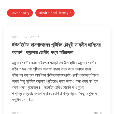
Cover Story
Health and Lifestyle
Apr 11, 2019
ইউনাইটেড হাসপাতালের পুষ্টিবিদ চৌধুরী তাসনীম হাসিনের
পরামর্শ : ক্যান্সার রোগীর পথ্য পরিকল্পনা
ক্যান্সার রোগীর পথ্য পরিকল্পনা চৌধুরী তাসনীম হাসিন ক্যান্সার রোগীর
সঠিক ওজন এবং পুষ্টিগত অবস্থা বজায় রাখার জন্য যথাযথ খাদ্য
পরিকল্পনা করা তার সামগ্রিক চিকিৎসাব্যবস্থারই একটি গুরুত্বপূর্ণ অংশ।
আবার কিছু সুনির্দিষ্ট ক্যান্সার প্রতিরোধ করার জন্যও নানা খাদ্য সম্পর্কে
ধারণা থাকা প্রয়োজন। সতর্কতা রেডিওথেরাপি বা ওষুধের
পার্শ্বপ্রতিক্রিয়ার কারণে ক্যান্সার রোগীরা খাদ্য গ্রহণে কিছু অসুবিধার
সম্মুখীন হন। […]
abc
0