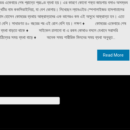
দণ্ডের একেবারে শেষ প্রান্তে প্রচণ্ড ব্যথা হয়। এর কারণে কোনো শক্ত জায়গায় বসাও অসম্ভব
অসুখটির নাম ককসিডাইনিয়া, যা বেশ ভোগায়। লিখেছেন ল্যাবএইড স্পেশালাইজড হাসপাতালের
 আমজাদ হোসেন কোমরের ব্যথায় আক্রান্তদের এক ভাগেরও কম এই অসুখে আক্রান্ত হন। এতে
ঁচ গুণ বেশি। সাধারণত ৪০ বছরের পর এই রোগ বেশি হয়। লক্ষণ ♦ কোমরের একেবারে শেষ
 ব্যথা বাড়তে থাকে ♦ সাইকেল চালানো বা এ রকম কোথাও বসলে যেখানে সরাসরি
াঠিন্যের সময় ব্যথা বাড়ে ♦ অনেক সময় শারীরিক মিলনের সময় ব্যথা অনুভূত...
Read More