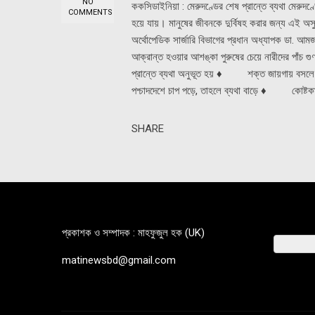
NO
ককসিডাইনিয়া : মেরুদণ্ডের শেষ প্রান্তে ব্যথা মেরু
COMMENTS
হয়ে যায়। মানুষের জীবনকে দুর্বিষহ করার জন্য এই 
অর্থোপেডিক সার্জারি বিভাগের প্রধান অধ্যাপক ডা.
আক্রান্ত হওয়ার আশঙ্কা পুরুষের চেয়ে নারীদের পা
প্রান্তে ব্যথা অনুভূত হয় ♦ শক্ত জায়গায় বসলে
পশ্চাদদেশে চাপ পড়ে, তাহলে ব্যথা বাড়ে ♦ কোষ্টক
SHARE
প্রকাশক ও সম্পাদক : মাহফুজুল হক (UK)
matinewsbd@gmail.com