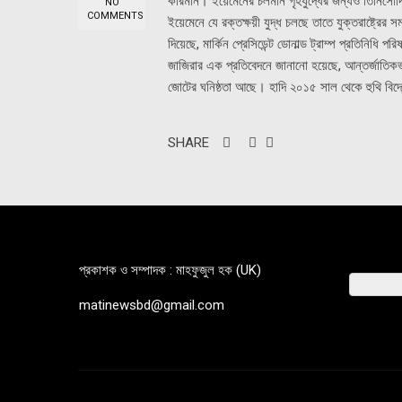
কারমান। ইয়েমেনের চলমান গৃহযুদ্ধের জন্যও তিনিসৌ
NO
COMMENTS
ইয়েমেনে যে রক্তক্ষয়ী যুদ্ধ চলছে তাতে যুক্তরাষ্ট্রের 
দিয়েছে, মার্কিন প্রেসিডেন্ট ডোনাল্ড ট্রাম্প প্রতিনিধ
জাজিরার এক প্রতিবেদনে জানানো হয়েছে, আন্তর্জাতিকভা
জোটের ঘনিষ্ঠতা আছে। হাদি ২০১৫ সাল থেকে হুথি বিদ্রো
SHARE
প্রকাশক ও সম্পাদক : মাহফুজুল হক (UK)
matinewsbd@gmail.com