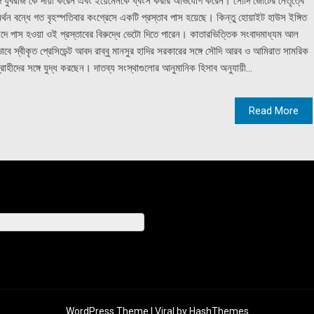
দি যুবরাজ কে দায়ী করেন এবং ইয়েমেনকে ধ্বংস করার অভিযোগ করেন। সৌদি জোটের নেতৃত্বে
সমর্থন বন্ধে গত বৃহস্পতিবার কংগ্রেসে একটি প্রস্তাব পাস হয়েছে। কিন্তু হোয়াইট হাউস ইঙ্গিত
ি পরিষদে পাস হওয়া ওই প্রস্তাবের বিরুদ্ধে ভেটো দিতে পারেন। কাতারভিত্তিক সংবাদমাধ্যম আল
বে স্বীকৃত প্রেসিডেন্ট আবদ রাব্বু মানসুর হাদির সরকারের সঙ্গে সৌদি আরব ও আমিরাত সামরিক
হীদের সঙ্গে যুদ্ধ করছেন। দাতব্য সংস্থাগুলোর আনুমানিক হিসাব অনুযায়ী...
Read More
WordPress Theme |
Viral
by HashThemes