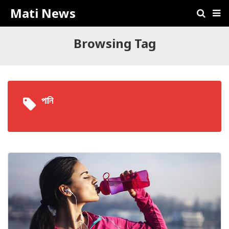
Mati News
Browsing Tag
পানি