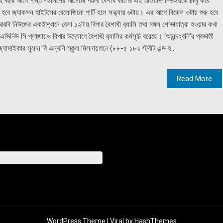
হু বছর আগে পান্তা-ইলিশের আমেজে পয়লা বৈশাখ বরণের এই রেওয়াজ নিউইয়র্কে চালু করে
্ঠান হবে জ্যাকসন হাইটসের বেলোজিনো পার্টি হলে সন্ধ্যায় ৬টায়। এর আগে বিকেল ৩টায় শুরু হবে
রবি নিউজের একইস্থানে বেলা ১২টায় বিপার বৈশাখী র‌্যালি তথা মঙ্গল শোভাযাত্রা হওয়ার কথা
নিউ সি প্লাজায়ও বিপার উদ্যোগে বৈশাখী র‌্যালির কর্মসূচি রয়েছে। ‘আনন্দধ্বনি’র প্রভাতী
 জ্যামাইকার সুসান বি এন্থনী স্কুল মিলনায়তনে (৮৮-৫ ১৮২ স্ট্রীট এন্ড হ...
Read More
WordPress Theme |
Viral
by HashThemes