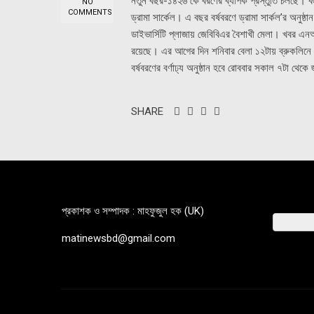
নতুন বছর-১৪২৬ কে বরণের ব্যাপক প্রস্তুতি চলছে। ব
NO
COMMENTS
ড্রামা সার্কেল। এ বছর বর্ষবরণে ড্রামা সার্কল’র অনুষ
ডাইভার্সিটি প্লাজায় জেবিবিএর বৈশাখী মেলা। খবর এনআ
রয়েছে। এর আগের দিন শনিবার বেলা ১২টায় ব্রুকলিনে এভি
বর্ষবরণের বর্ণাঢ্য অনুষ্ঠান হবে রোববার সকাল ৭টা থেকে
SHARE
প্রকাশক ও সম্পাদক : মাহফুজুল হক (UK)
matinewsbd@gmail.com