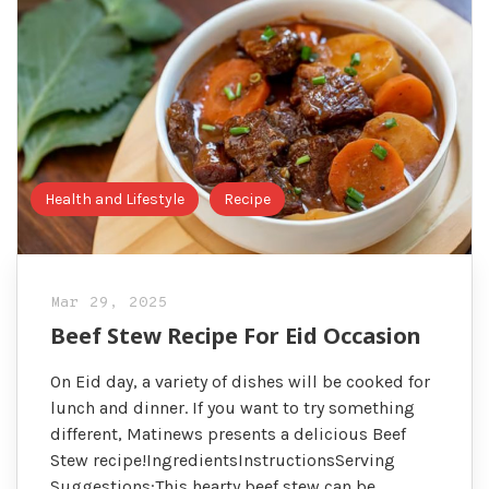
Health and Lifestyle
Recipe
Mar 29, 2025
Beef Stew Recipe For Eid Occasion
On Eid day, a variety of dishes will be cooked for
lunch and dinner. If you want to try something
different, Matinews presents a delicious Beef
Stew recipe!IngredientsInstructionsServing
Suggestions:This hearty beef stew can be