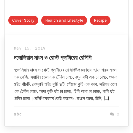
Cover Story
Health and Lifestyle
Recipe
May 15, 2019
মঙ্গোলিয়ান মাংস ও রোস্ট প্লাটারের রেসিপি
মঙ্গোলিয়ান মাংস ও রোস্ট প্লাটারের রেসিপিউপকরণহাড় ছাড়া গরুর মাংস
এক কেজি, সয়াবিন তেল এক টেবিল চামচ, রসুন বাটা এক চা চামচ, শুকনা
মরিচ পাঁচটি, বোম্বাই মরিচ কুচি দুটি, পেঁয়াজ কুচি এক কাপ, সরিষার তেল
এক টেবিল চামচ, আদা কুচি দুই চা চামচ, চিনি আধা চা চামচ, পানি দুই
টেবিল চামচ।রেসিপিযেভাবে তৈরি করবেন১. মাংসে আদা, চিনি, […]
abc
0