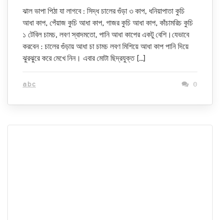
ঝাল ভাপা পিঠা যা লাগবে : সিদ্ধ চালের গুঁড়া ৩ কাপ, ধনিয়াপাতা কুচি
আধা কাপ, পেঁয়াজ কুচি আধা কাপ, গাজর কুচি আধা কাপ, কাঁচামরিচ কুচি
১ টেবিল চামচ, লবণ স্বাদমতো, পানি আধা কাপের একটু বেশি।যেভাবে
করবেন : চালের গুঁড়ায় আধা চা চামচ লবণ মিশিয়ে আধা কাপ পানি দিয়ে
ঝুরঝুরে করে মেখে নিন। এবার মোটা ছিদ্রযুক্ত […]
abc
0