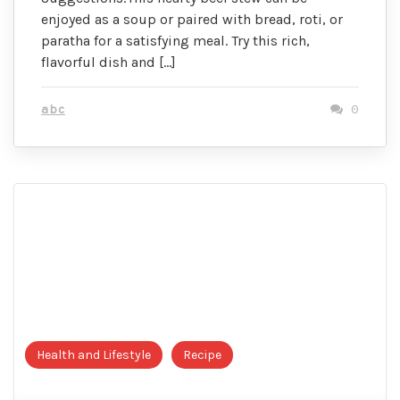
enjoyed as a soup or paired with bread, roti, or
paratha for a satisfying meal. Try this rich,
flavorful dish and […]
abc
0
Health and Lifestyle
Recipe