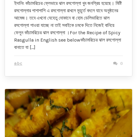
ইদানিং কাঁচামরিচের ফ্লেভারে ঝাল রসগোল্লা খুব জনপ্রিয় হয়েছে। মিষ্টি
রসগোল্লার পাশাপাশি এ রসগোল্লা রাখলে মুহূর্তে বদলে যাবে অনুষ্ঠানের
আমেজ। তবে এখনো যেহেতু দোকানে বা হোম ডেলিভারিতে ঝাল
রসগোল্লা পাওয়া যাচ্ছে না তাই সবাইকে চমকে দিতে নিজেই বানিয়ে
ফেলুন কাঁচামরিচের ঝাল রসগোল্লা ।For the Recipe of Spicy
Rasgulla in English see belowকাঁচামরিচের ঝাল রসগোল্লা
বানাতে যা […]
abc
0