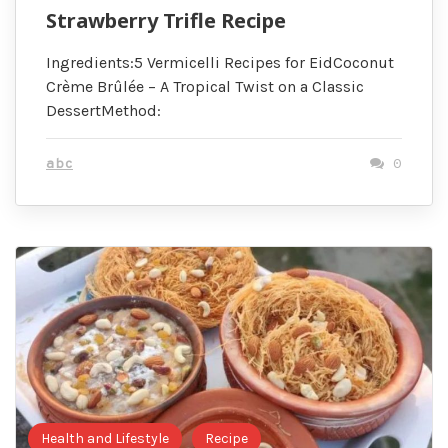
Strawberry Trifle Recipe
Ingredients:5 Vermicelli Recipes for EidCoconut
Crème Brûlée – A Tropical Twist on a Classic
DessertMethod:
abc
0
Health and Lifestyle
Recipe