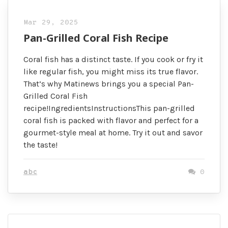
Mar 29, 2025
Pan-Grilled Coral Fish Recipe
Coral fish has a distinct taste. If you cook or fry it
like regular fish, you might miss its true flavor.
That’s why Matinews brings you a special Pan-
Grilled Coral Fish
recipe!IngredientsInstructionsThis pan-grilled
coral fish is packed with flavor and perfect for a
gourmet-style meal at home. Try it out and savor
the taste!
abc
0