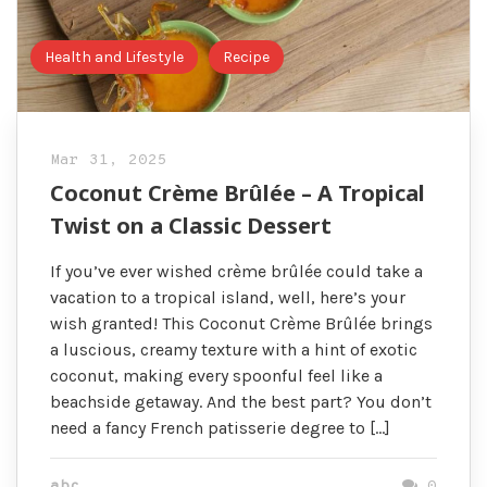
Health and Lifestyle
Recipe
Mar 31, 2025
Coconut Crème Brûlée – A Tropical
Twist on a Classic Dessert
If you’ve ever wished crème brûlée could take a
vacation to a tropical island, well, here’s your
wish granted! This Coconut Crème Brûlée brings
a luscious, creamy texture with a hint of exotic
coconut, making every spoonful feel like a
beachside getaway. And the best part? You don’t
need a fancy French patisserie degree to […]
abc
0