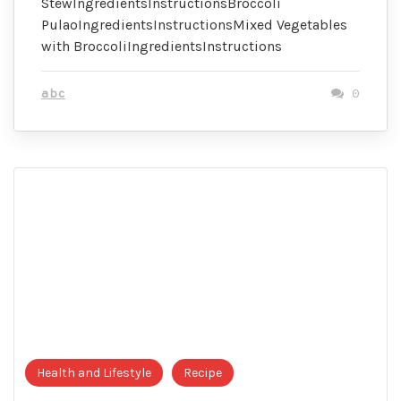
StewIngredientsInstructionsBroccoli
PulaoIngredientsInstructionsMixed Vegetables
with BroccoliIngredientsInstructions
abc
0
Health and Lifestyle
Recipe