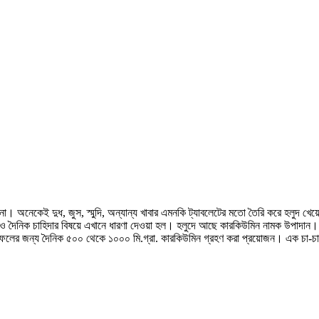
 অনেকেই দুধ, জুস, স্মুদি, অন্যান্য খাবার এমনকি ট্যাবলেটের মতো তৈরি করে হলুদ খেয়ে
 দৈনিক চাহিদার বিষয়ে এখানে ধারণা দেওয়া হল। হলুদে আছে কারকিউমিন নামক উপাদান। প্
ফলের জন্য দৈনিক ৫০০ থেকে ১০০০ মি.গ্রা. কারকিউমিন গ্রহণ করা প্রয়োজন। এক চা-চামচ