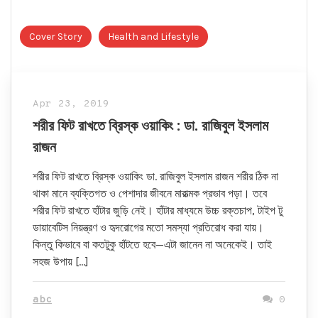
Cover Story
Health and Lifestyle
Apr 23, 2019
শরীর ফিট রাখতে ব্রিস্ক ওয়াকিং : ডা. রাজিবুল ইসলাম
রাজন
শরীর ফিট রাখতে ব্রিস্ক ওয়াকিং ডা. রাজিবুল ইসলাম রাজন শরীর ঠিক না
থাকা মানে ব্যক্তিগত ও পেশাদার জীবনে মারাত্মক প্রভাব পড়া। তবে
শরীর ফিট রাখতে হাঁটার জুড়ি নেই। হাঁটার মাধ্যমে উচ্চ রক্তচাপ, টাইপ টু
ডায়াবেটিস নিয়ন্ত্রণ ও হৃদরোগের মতো সমস্যা প্রতিরোধ করা যায়।
কিন্তু কিভাবে বা কতটুকু হাঁটতে হবে—এটা জানেন না অনেকেই। তাই
সহজ উপায় […]
abc
0