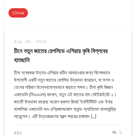
China
Aug 20, 2025
চীনে নতুন জাতের রেপসিডে এশিয়ায় কৃষি বিপ্লবের
হাতছানি
চীনা গবেষকরা উত্তর এশিয়ার কঠিন আবহাওয়ার জন্য বিশেষভাবে
উপযোগী একটি নতুন জাতের রেপসিড উদ্ভাবন করেছেন, যা ফলন ও
তেলের পরিমাণ উল্লেখযোগ্যভাবে বাড়াতে সক্ষম। চীনা কৃষি বিজ্ঞান
একাডেমি (সিএএএস) জানাল, নতুন এই জাতের নাম বেইইয়াইয়ৌ-১।
জাতটি উদ্ভাবন করেছে অয়েল ক্রপস রিসার্চ ইনস্টিটিউট এবং ইনার
মঙ্গোলিয়া একাডেমি অব এগ্রিকালচারাল অ্যান্ড অ্যানিমেল হাসব্যান্ড্রি
সায়েন্সেস। এটি উত্তরাঞ্চলের স্বল্প সময়ের চাষাবাদ […]
abc
0