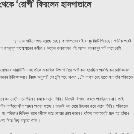
 থেকে ‘রোগী’ ফিরলেন হাসপাতালে
শ্মশানের লাইনে পড়ে রয়েছে দেহ। কাগজপত্রে সই সাবুদ মিটে গিয়েছে। খানিক পরেই
ন রামকৃষ্ণ মহাশ্মশানের কর্মীরা। উত্তর কলকাতার এই শ্মশান রতনবাবুর ঘাট নামে বেশি
। সোমবার ডায়াবিটিস-সহ তাঁকে একাধিক উপসর্গ নিয়ে ভর্তি করা হয়েছিল আরজি কর মেডিক্যাল
রেন চিকিৎসকরা। নিয়ম অনুযায়ী চার ঘন্টা পরে, সওয়া ১১টা নাগাদ দেহ হাতে পান তাঁর পরিবারের
াৎ মনে হয় দেহটা নড়ে উঠল। চমকে ওঠেন তিনি। নিজেই বিশ্বাস করতে পারছিলেন না। তাই
ানীর নাড়িতে ক্ষীণ স্পন্দন পাওয়া যাচ্ছে। তখনই ভয় পেয়ে চিৎকার করে ওঠেন তিনি। পরিবারের
বাকিরাও বিভিন্ন ভাবে পরীক্ষা করে বোঝার চেষ্টা করেন। তাঁদের অনেকেরই মনে হয় তাঁরাও
ে। দেহ ঘিরে ভিড় বাড়তে থাকে।