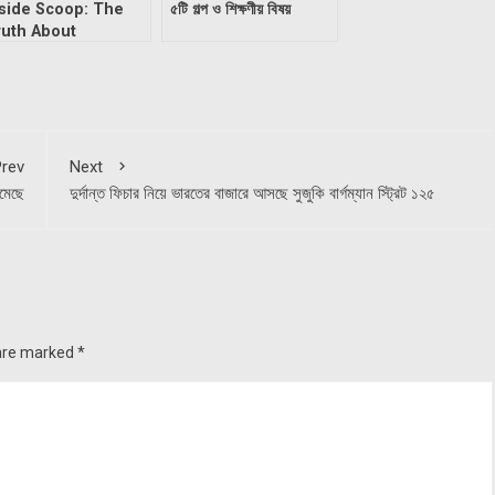
side Scoop: The
৫টি গল্প ও শিক্ষণীয় বিষয়
ruth About
lebrities Investing
 NFTs – Why
llywood is Going
razy Over This New
ypto Trend!
rev
Next
মেছে
দুর্দান্ত ফিচার নিয়ে ভারতের বাজারে আসছে সুজুকি বার্গম্যান স্ট্রিট ১২৫
 are marked
*