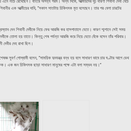
 এনে নীচে রেখেছেন। বাইরে অসহ্য গরম। অন্য দিকে, আত্মীয়দের দৃঢ় ধারণা শিবানী দেবী বেঁচে
িবানীর এক আত্মীয়ের দাবি, “সকাল সাতটায় চিকিৎসক মৃত বলেছেন। তার পর বেলা চারটের
প্রস্তাব দেন শিবানী দেবীকে নিয়ে ফের আরজি কর হাসপাতালে যেতে। কারণ শ্মশানে সেই সময়
েবীকে তোলা হয় তাতে। কিন্তু শেষ পর্যন্ত আরজি করে নিয়ে যেতে বেঁকে বসেন তাঁর পরিবার।
ানী দেবীর দেহ রাখা ছিল।
জ্ঞ সুবর্ণ গোস্বামী বলেন, “সাময়িক হৃদযন্ত্র বন্ধ হয় বলে সাধারণ ভাবে চার ঘণ্টার আগে ডেথ
িক। এক জন চিকিৎসক ছাড়া সাধারণ মানুষের পক্ষে এটা বলা সম্ভব নয়।”