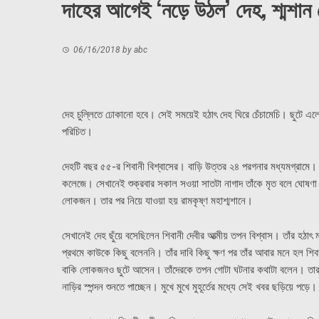
দাহের আগেই ‘নড়ে উঠল’ দেহ, শ্মশান
06/16/2018
by
abc
দেহ চুল্লিতে ঢোকানো হবে। সেই সময়েই হঠাৎ দেহ ঘিরে চেঁচামেচি। ছুটে এলে
পরিচিত।
দেহটি বছর ৫৫-র শিবানী বিশ্বাসের। বাড়ি উত্তর ২৪ পরগনার মধ্যমগ্রামে
কলেজে। সেখানেই শুক্রবার সকাল সওয়া সাতটা নাগাদ তাঁকে মৃত বলে ঘোষণা ক
লোকজন। তার পর নিয়ে যাওয়া হয় রামকৃষ্ণ মহাশ্মশানে।
সেখানেই দেহ ছুঁয়ে বসেছিলেন শিবানী দেবীর আত্মীয় তপন বিশ্বাস। তাঁর হঠ
প্রথমে কাউকে কিছু বলেননি। তাঁর দাবি কিছু ক্ষণ পর তাঁর আবার মনে হল শিব
বাকি লোকজনও ছুটে আসেন। তাঁদেরকে তপন গোটা ঘটনার কথাটা বলেন। তার পর 
নাড়ির স্পন্দন শুনতে পাচ্ছেন। মুখে মুখে মুহূর্তের মধ্যে সেই খবর ছড়িয়ে পড়