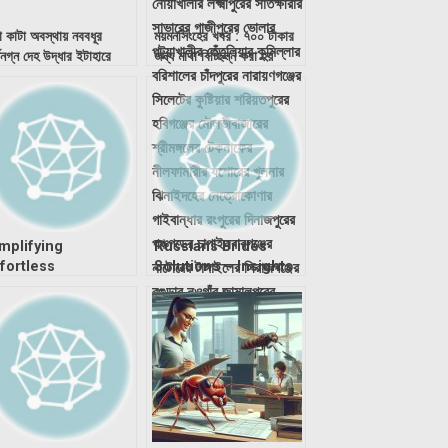
া কাটা অবস্থায় নববধূর
ময়মনসিংহের খবর : ৭০০ টাকার
ধনগ্ন দেহ উদ্ধার ইটাহারে
জন্য মাথা বিচ্ছিন্ন করা হয়
ভ্যানচালকের
mplifying
Russians Brides
fortless
Solutions – Insights
yadmissionsessay
ethods