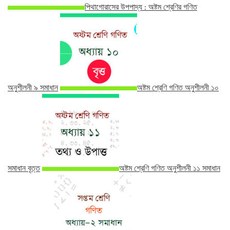
পিথাগোরাসের উপপাদ্য : অষ্টম শ্রেণির গণিত
অনুশীলনী ৯ সমাধান
অষ্টম শ্রেণি গণিত অনুশীলনী ১০
সমাধান বৃত্ত
অষ্টম শ্রেণি গণিত অনুশীলনী ১১ সমাধান