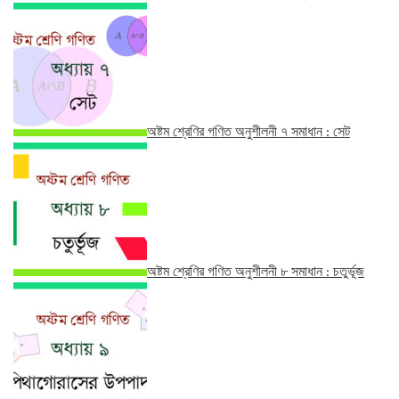
অষ্টম শ্রেণির গণিত অনুশীলনী ৭ সমাধান : সেট
অষ্টম শ্রেণির গণিত অনুশীলনী ৮ সমাধান : চতুর্ভূজ