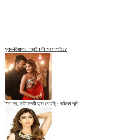
সুবান-তিয়াশার ‘লড়াই’! কী হল দম্পতির?
টাকা নয়, অভিনেত্রী হতে চেয়েছি : নাজিফা তুশি