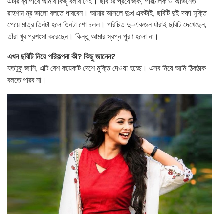
এটার ব্যাপারে আমার কিছু বলার নেই। ছবিটির প্রযোজক, পরিচালক ও অভিনেতা
রাহশান নূর ভালো বলতে পারবেন। আমার আসলে দুঃখ একটাই, ছবিটি দুই দফা মুক্তি
পেয়ে মাত্র তিনটা হলে তিনটা শো চলল। পরিচিত দু–একজন যাঁরাই ছবিটি দেখেছেন,
তাঁরা খুব প্রশংসা করেছেন। কিন্তু আমার স্বপ্ন পূরণ হলো না।
এখন ছবিটি নিয়ে পরিকল্পনা কী? কিছু জানেন?
যতটুকু জানি, এটি বেশ কয়েকটি দেশে মুক্তি দেওয়া হচ্ছে। এসব নিয়ে আমি ঠিকঠাক
বলতে পারব না।