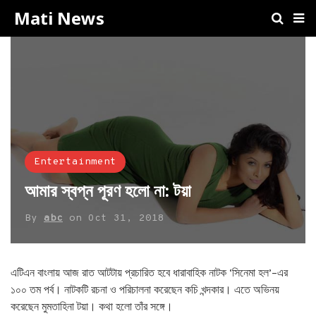
Mati News
Entertainment
আমার স্বপ্ন পূরণ হলো না: টয়া
By
abc
on
Oct 31, 2018
এটিএন বাংলায় আজ রাত আটটায় প্রচারিত হবে ধারাবাহিক নাটক ‘সিনেমা হল’–এর
১০০ তম পর্ব। নাটকটি রচনা ও পরিচালনা করেছেন কচি খন্দকার। এতে অভিনয়
করেছেন মুমতাহিনা টয়া। কথা হলো তাঁর সঙ্গে।