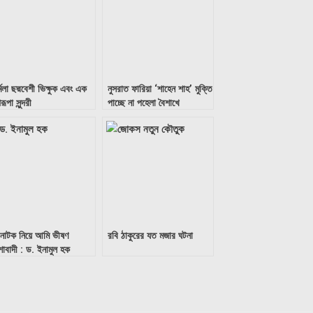
মিলা ছদ্মবেশী ভিক্ষুক এবং এক
নুসরাত ফারিয়া ‘শাহেন শাহ’ মুক্তি
ূপা সুন্দরী
পাচ্ছে না পহেলা বৈশাখে
্চনাটক নিয়ে আমি ভীষণ
রবি ঠাকুরের যত মজার ঘটনা
াবাদী : ড. ইনামুল হক