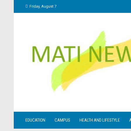
Skip
Friday, August 7
to
content
EDUCATION
CAMPUS
HEALTH AND LIFESTYLE