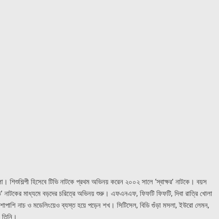
 শিশুশিল্পী হিসেবে টিভি নাটকে প্রথম অভিনয় করেন ২০০২ সালে ‘স্বাক্ষর’ নাটকে। বয়স
ড়ে’ নাটকের মাধ্যমে বড়দের চরিত্রে অভিনয় শুরু। এফএনএফ, ফিফটি ফিফটি, দিবা রাত্রি খোলা
পাশি নাচ ও মডেলিংয়েও ব্যস্ত হয়ে পড়েন শখ। সিটিসেল, বিডি গুঁড়া মসলা, ইউরো লেমন,
ন তিনি।