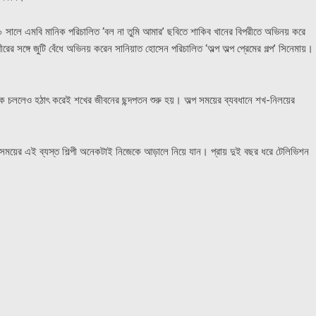
সালে এমবি মানিক পরিচালিত ‘বল না তুমি আমার’ ছবিতে শাকিব খানের বিপরীতে অভিনয় করে
ঙ্গে জুটি বেঁধে অভিনয় করেন সানিয়াত হোসেন পরিচালিত ‘অল্প অল্প প্রেমের গল্প’ সিনেমায়।
াক চললেও হঠাৎ করেই শখের জীবনের ছন্দপতন শুরু হয়। অল্প সময়ের ব্যবধানে শখ-নিলয়ের
ময়ের এই ব্যস্ত শিল্পী অনেকটাই নিজেকে আড়ালে নিয়ে যান। প্রায় দুই বছর ধরে টেলিভিশন