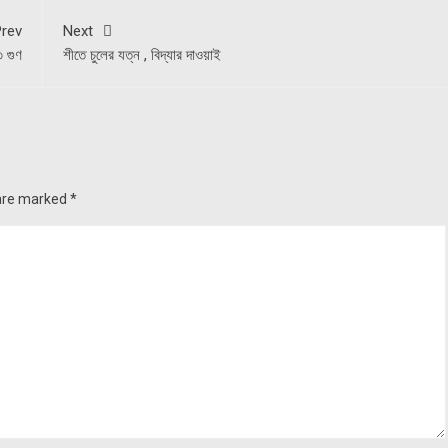
rev
Next
 গুণ
শীতে চুলের যত্ন , বিদ্যার দাওয়াই
 are marked
*