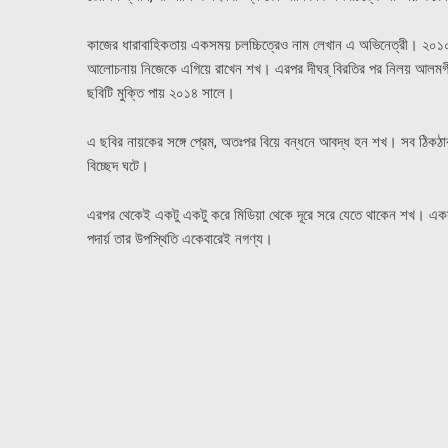
কাজের ধারাবাহিকতায় একসময় চলচ্চিত্রেও নাম লেখান এ অভিনেত্রী। ২০১০ 
আলোচনায় নিজেকে এগিয়ে রাখেন শখ। এরপর দীঘর্ বিরতির পর নিলয় আলমগীরের স
ছবিটি মুক্তি পায় ২০১৪ সালে।
এ ছবির নায়কের সঙ্গে প্রেম, অতঃপর বিয়ে বন্ধনে আবদ্ধ হন শখ। সব ঠিকঠ
বিচ্ছেদ ঘটে।
এরপর থেকেই একটু একটু করে মিডিয়া থেকে দূরে সরে যেতে থাকেন শখ। একস
পদার্য় তার উপস্থিতি একেবারেই নগণ্য।