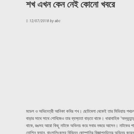
শখ এখন কেন নেই কোনো খবরে
12/07/2018
by
abc
মডেল ও অভিনেত্রী আনিকা কবির শখ। ছোটবেলা থেকেই তার মিডিয়ায় পথচলা।
বাড়ার সাথে সাথে শোবিজেও তার ব্যস্ততা বাড়তে থাকে। ধারাবাহিক ‘অদ্ভুতু
থাকে, রঙসহ আরো কিছু নাটকে অভিনয় করে সবার নজরে আসেন। নাটকের পাশা
তোশিন ফ্যান, বাংলালিংকসহ বিভিন্ন কোম্পানির বিজ্ঞাপনচিত্রে অভিনয় করে