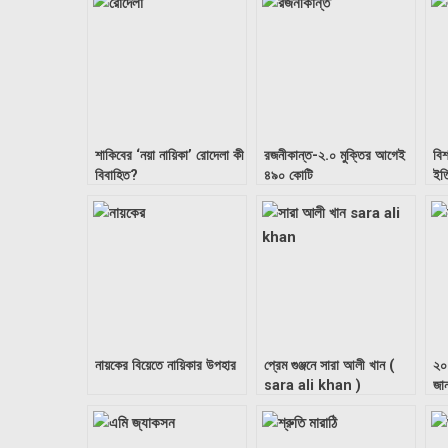
শাকিবের ‘নয়া নায়িকা’ রোদেলা কী
রজনীকান্ত-২.০ মুক্তির আগেই
বিশ
বিবাহিত?
৪৯০ কোটি
ইত
নায়কের বিয়েতে নায়িকার উপহার
প্রেম গুঞ্জনে সারা আলী খান (
২০
sara ali khan )
জা