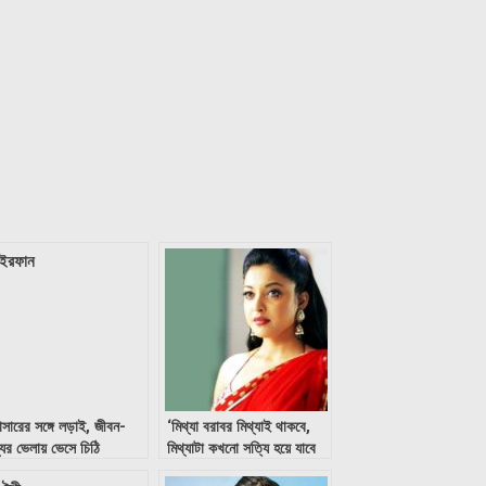
ান্সারের সঙ্গে লড়াই, জীবন-
‘মিথ্যা বরাবর মিথ্যাই থাকবে,
্যুর ভেলায় ভেসে চিঠি
মিথ্যাটা কখনো সত্যি হয়ে যাবে
ফানের
না।’