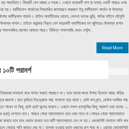
 হয় পদ্ধতিতে। বিষয়টি বেশ মজার ও সহজ। এখানে কয়েকটি ধাপ বা তলায় একটি গাছের ওপর
য়। ভার্টিক্যাল গার্ডেনের বিস্তারিত জানাচ্ছেন মারজান ইমু ভার্টিক্যাল গার্ডেন বা উল্লম্ব
পায় ভার্টিক্যাল গার্ডেন। বাতিল প্লাস্টিকের বোতল, ফেলনা ফলের ঝুড়ি, পানির পাইপে মৌসুমি
ল্লম্ব বাগান। চাইলে বারান্দার গ্রিলে বেশ কয়েকটি প্লাস্টিকের মগ ঝুলিয়েও উল্লম্ব বাগান
রের শাকসবজির জোগান আসতে পারে। বিভিন্ন শাকসবজি যেমন লেটুস...
Read More
১০টি পরামর্শ
ই নিজেদের মনমতো করে বাগান করতে পারছেন না। তবে তাদের জন্য উপায় হিসেবে আছে বাড়ির
্তির জায়গা। ছাদ কৃষিতে টবে,ড্রামে গাছ লাগানো হয়ে থাকে। কেউ ফল,ফুল, কেউবা সবজির গাছ
 পারেন না কিছু ছোট ছোট ভুলের কারনে। এখানে সফল ছাদকৃষির কিছু পরামর্শ দেয়া হলোঃ ১.
গুড়া) মেশাতে হবে। গাছের গোড়া স্যাতস্যাতে হতে দেয়া যাবে না।গাছের গোড়া স্যাতস্যাতে
া রাখতে হবে তবে খেয়াল রাখতে হবে মাটি স্যাতস্যাতে যেন না হয়। কেকোপিট মেশালে পানি কম
টি হলে গোড়ায় পানি জমতে দেয় না। হালকা হওয়ায় ছাদে ওজনের চাপ পড়ে না। এছাড়া কোকোপিটে