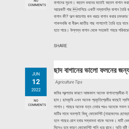
NO
বাগানের সূচনা। বহুতল ভবনের মতোই বহুতল বাগান করা
COMMENTS
আরেকটি গাছ লাগিয়ে একটি লম্বালম্বি বাগান তৈরি করা হ
বাগান কী? অল্প জায়গায় কম খরচে বাগান করার চমৎকার উ
শাকসবজি বা বীরুৎ জাতীয় গাছ লাগালেই তৈরি হয়ে যাবে উ
হতে পারে। উল্লম্ব বাগান থেকে সহজেই শহুরে পরিবা
SHARE
ছাদ বাগানের ভালো ফলনের জন্য 
JUN
12
Agriculture Tips
2022
জমির স্বল্পতার কারণে আজকাল অনেক বাগানপ্রেমীরা-
ছাদ। ছাদকৃষি এখন অনেক প্রকৃতিপ্রেমীর কাছেই স্বস
NO
COMMENTS
লাগান। গাছের অনেক যত্ন নেবার পরও অনেকে সফল হতে
মাটির সাথে অবশ্যই কিছু কোকোপিট (নারকেলের ছোবড়ার 
হলে গাছের রোগ হবার সম্ভাবনা থাকে অনেক। মাটি ভেজ
দিলেও হবে কারণ কোকোপিট পানি ধরে রাখে। অতি বৃষ্