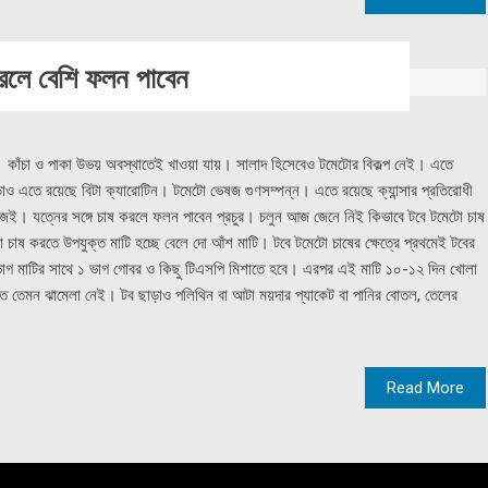
করলে বেশি ফলন পাবেন
 কাঁচা ও পাকা উভয় অবস্থাতেই খাওয়া যায়। সালাদ হিসেবেও টমেটোর বিকল্প নেই। এতে
াও এতে রয়েছে বিটা ক্যারোটিন। টমেটো ভেষজ গুণসম্পন্ন। এতে রয়েছে ক্যান্সার প্রতিরোধী
েই। যত্নের সঙ্গে চাষ করলে ফলন পাবেন প্রচুর। চলুন আজ জেনে নিই কিভাবে টবে টমেটো চাষ
াষ করতে উপযুক্ত মাটি হচ্ছে বেলে দো আঁশ মাটি। টবে টমেটো চাষের ক্ষেত্রে প্রথমেই টবের
২ ভাগ মাটির সাথে ১ ভাগ গোবর ও কিছু টিএসপি মিশাতে হবে। এরপর এই মাটি ১০-১২ দিন খোলা
ত তেমন ঝামেলা নেই। টব ছাড়াও পলিথিন বা আটা ময়দার প্যাকেট বা পানির বোতল, তেলের
Read More