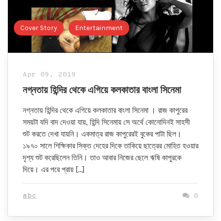
Cover Story
Entertainment
Apr 09, 2019
নগ্নতায় হিন্দির থেকে এগিয়ে কলকাতার বাংলা সিনেমা
নগ্নতায় হিন্দির থেকে এগিয়ে কলকাতার বাংলা সিনেমা । রাজ কাপুরের
সময়টা যদি বাদ দেওয়া যায়, হিন্দি সিনেমায় সে অর্থে কোনোদিনই সাহসী
শুট করতে দেখা যায়নি। একমাত্র রাজ কাপুরেরই বুকের পাটা ছিল।
১৯৭০ সালে শিক্ষিকার সিক্ত দেহের দিকে তাকিয়ে ছাত্রের মোহিত হওয়ার
দৃশ্য শুট করেছিলেন তিনি। তাও আবার নিজের ছেলে ঋষি কাপুরকে
দিয়ে। এর পরে প্রায় […]
abc
0