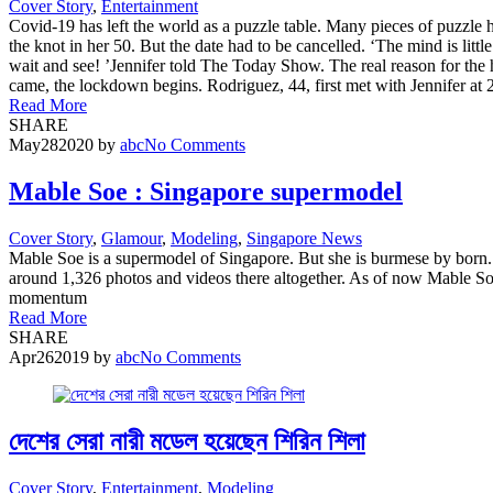
Cover Story
,
Entertainment
Covid-19 has left the world as a puzzle table. Many pieces of puzzle
the knot in her 50. But the date had to be cancelled. ‘The mind is li
wait and see! ’Jennifer told The Today Show. The real reason for th
came, the lockdown begins. Rodriguez, 44, first met with Jennifer at 
Read More
SHARE
May
28
2020
by
abc
No Comments
Mable Soe : Singapore supermodel
Cover Story
,
Glamour
,
Modeling
,
Singapore News
Mable Soe is a supermodel of Singapore. But she is burmese by born.
around 1,326 photos and videos there altogether. As of now Mable So
momentum
Read More
SHARE
Apr
26
2019
by
abc
No Comments
দেশের সেরা নারী মডেল হয়েছেন শিরিন শিলা
Cover Story
,
Entertainment
,
Modeling