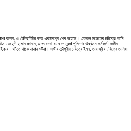
া বিপাশা বলেন, এ টেলিছবিটির কাজ এরইমধ্যে শেষ হয়েছে। একজন মডেলের চরিত্রে আমি
েহেদী হাসান জানান, এতে দেখা যাবে গোয়েন্দা পুলিশের ঊর্ধ্বতন কর্মকর্তা সজীব
ইকার। ঘটতে থাকে নানান ঘটনা। সজীব চৌধুরীর চরিত্রে ইমন, তার স্ত্রীর চরিত্রে তানিয়া