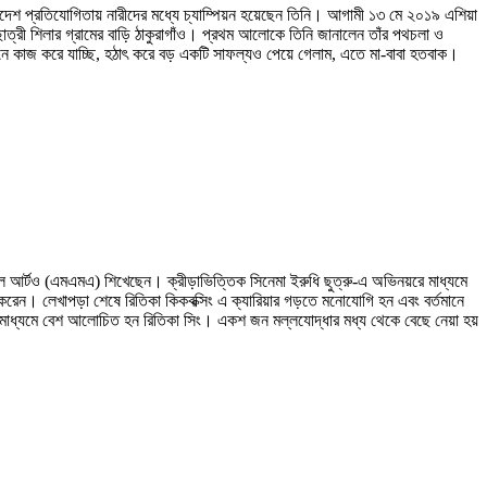
লাদেশ প্রতিযোগিতায় নারীদের মধ্যে চ্যাম্পিয়ন হয়েছেন তিনি। আগামী ১৩ মে ২০১৯ এশিয়া
 ছাত্রী শিলার গ্রামের বাড়ি ঠাকুরাগাঁও। প্রথম আলোকে তিনি জানালেন তাঁর পথচলা ও
ে কাজ করে যাচ্ছি, হঠাৎ করে বড় একটি সাফল্যও পেয়ে গেলাম, এতে মা-বাবা হতবাক।
্শাল আর্টও (এমএমএ) শিখেছেন। ক্রীড়াভিত্তিক সিনেমা ইরুধি ছুত্রু-এ অভিনয়রে মাধ্যমে
করেন। লেখাপড়া শেষে রিতিকা কিকবক্সিং এ ক্যারিয়ার গড়তে মনোযোগি হন এবং বর্তমানে
 গনমাধ্যমে বেশ আলোচিত হন রিতিকা সিং। একশ জন মল্লযোদ্ধার মধ্য থেকে বেছে নেয়া হয়