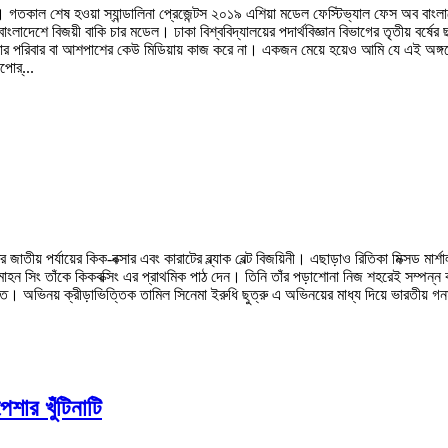
। গতকাল শেষ হওয়া স্যান্ডালিনা প্রেজেন্টস ২০১৯ এশিয়া মডেল ফেস্টিভ্যাল ফেস অব বাং
লাদেশে বিজয়ী বাকি চার মডেল। ঢাকা বিশ্ববিদ্যালয়ের পদার্থবিজ্ঞান বিভাগের তৃতীয় বর্ষের
আমার পরিবার বা আশপাশের কেউ মিডিয়ায় কাজ করে না। একজন মেয়ে হয়েও আমি যে এই অঙ্গন
পোর্...
 পর্যায়ের কিক-বক্সার এবং কারাটের ব্ল্যাক বেল্ট বিজয়িনী। এছাড়াও রিতিকা মিক্সড মার
মোহন সিং তাঁকে কিকবক্সিং এর প্রাথমিক পাঠ দেন। তিনি তাঁর পড়াশোনা নিজ শহরেই সম্পন্ন 
। অভিনয় ক্রীড়াভিত্তিক তামিল সিনেমা ইরুধি ছুত্রু এ অভিনয়ের মাধ্য দিয়ে ভারতীয়
শার খুঁটিনাটি