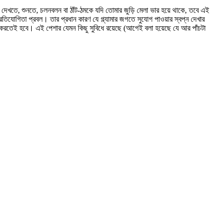
, দেখতে, শুনতে, চলনবলন বা ঠাঁট-ঠমকে যদি তোমার জুড়ি মেলা ভার হয়ে থাকে, তবে এই
িযোগিতা প্রবল। তার প্রধান কারণ যে গ্ল্যামার জগতে সুযোগ পাওয়ার স্বপ্ন দেখার
া করতেই হবে। এই পেশার যেমন কিছু সুবিধে রয়েছে (আগেই বলা হয়েছে যে আর পাঁচটা