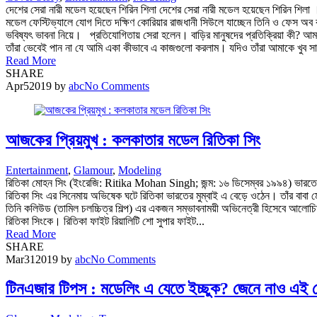
দেশের সেরা নারী মডেল হয়েছেন শিরিন শিলা দেশের সেরা নারী মডেল হয়েছেন শিরিন শিলা 
মডেল ফেস্টিভ্যালে যোগ দিতে দক্ষিণ কোরিয়ার রাজধানী সিউলে যাচ্ছেন তিনি ও ফেস অব বাং
ভবিষ্যৎ ভাবনা নিয়ে। প্রতিযোগিতায় সেরা হলেন। বাড়ির মানুষদের প্রতিক্রিয়া কী? 
তাঁরা ভেবেই পান না যে আমি একা কীভাবে এ কাজগুলো করলাম। যদিও তাঁরা আমাকে খুব সা
Read More
SHARE
Apr
5
2019
by
abc
No Comments
আজকের প্রিয়মুখ : কলকাতার মডেল রিতিকা সিং
Entertainment
,
Glamour
,
Modeling
রিতিকা মোহন সিং (ইংরেজি: Ritika Mohan Singh; জন্ম: ১৬ ডিসেম্বর ১৯৯৪) ভারতের জাতীয়
রিতিকা সিং এর সিনেমায় অভিষেক ঘটে রিতিকা ভারতের মুম্বাই এ বেড়ে ওঠেন। তাঁর বাবা 
তিনি কলিউড (তামিল চলচ্চিত্র শিল্প) এর একজন সম্ভাবনাময়ী অভিনেত্রী হিসেবে আলোচিত
রিতিকা সিংকে। রিতিকা ফাইট রিয়ালিটি শো সুপার ফাইট...
Read More
SHARE
Mar
31
2019
by
abc
No Comments
টিনএজার টিপস : মডেলিং এ যেতে ইচ্ছুক? জেনে নাও এই পে