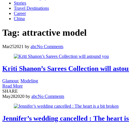
Stories
Travel Destinations
Career
China
Tag:
attractive model
Mar
25
2021
by
abc
No Comments
Kriti Shanon’s Sarees Collection will asto
Glamour
,
Modeling
Read More
SHARE
May
28
2020
by
abc
No Comments
Jennifer’s wedding cancelled : The heart is