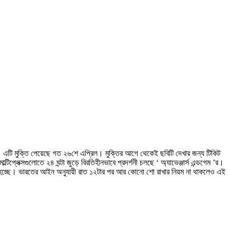
মুল ঝড়। এটি মুক্তি পেয়েছে গত ২৬শে এপ্রিল। মুক্তির আগে থেকেই ছবিটি দেখার জন্য টিকিট
েক্সগুলোতে ২৪ ঘন্টা জুড়ে বিরতিহীনভাবে প্রদর্শনী চলছে ‘ অ্যাভেঞ্জার্স এন্ডগেম ’র।
ক্রি হচ্ছে। ভারতের আইন অনুযায়ী রাত ১২টার পর আর কোনো শো রাখার নিয়ম না থাকলেও এই