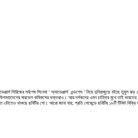
্যাভেঞ্জার্স সিরিজের সর্বশেষ সিনেমা ‘ অ্যাভেঞ্জার্স এন্ডগেম ’ নিয়ে দুনিয়াজুড়ে বইছে তু
হাদেশের মারভেল কমিকসের ভক্তরাও। আর দর্শকদের এমন চাহিদার মুখে তাই ভারতের মাল্টিপ্ল
, রাত ৩টাতেও থাকছে ছবিটির শো। আরো জানা যায়, প্রতি সেকেন্ডে ছবিটির ১৮টি টিকিট বি