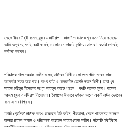
মেহজাবীন চৌধুরী বলেন, সুন্দর একটি গল্প। কাজটি পরিচালক খুব যত্ন নিয়ে করেছেন।
আমি অপূর্বসহ সবাই চেষ্টা করেছি ভালোভাবে কাজটি ফুটিয়ে তোলার। কতটা পেরেছি
দর্শকরা বলবেন।
পরিচালক শাহনেওয়াজ সজীব বলেন, নাটকের শিল্পী ভালো হলে পরিচালকের কাজ
অনেকটা সহজ হয়ে যায়। অপূর্ব ভাই ও মেহজাবীন তেমনি দুজন শিল্পী। তারা খুব
সহজে চরিত্র নিজেদের মধ্যে আয়ত্ব করতে পারেন। গল্পটি অনেক সুন্দর। রাসেল
আজম সুন্দর একটি গল্প লিখেছেন। বৈশাখের উৎসবে দর্শকরা ভালো একটি নাটক দেখবেন
বলে আমার বিশ্বাস।
‘আমি প্রেমিক’ নাটকে আরও রয়েছেন রিমি করিম, পীরজাদা, সৈয়দ শাহেদসহ অনেকে।
রচনায় রাসেল আজম ও পরিচালনা করেছেন শাহনেওয়াজ সজীব। নাটকটি ইউটিউবে