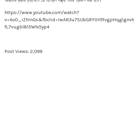
আরটিভি ড্রামা চ্যানেলে ১৪ এপ্রিল সন্ধ্যা ৭টায় প্রকাশ করা হবে।
https://www.youtube.com/watch?
v=AoO_iZhlnGs&fbclid=IwAR3u7SUbGRYOrtftvgpHqglgnv
fL7vugbl8l5WN5yp4
Post Views:
2,099