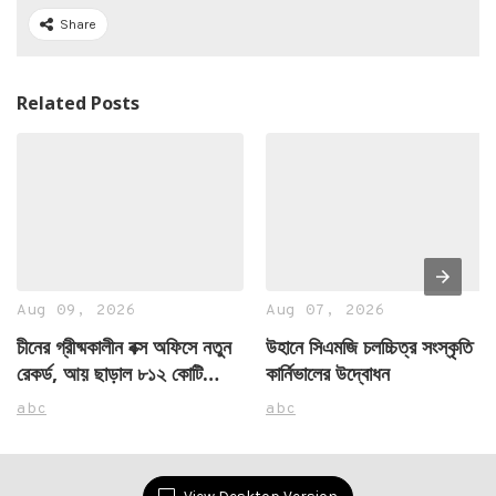
Share
Related Posts
Aug 09, 2026
Aug 07, 2026
চীনের গ্রীষ্মকালীন বক্স অফিসে নতুন
উহানে সিএমজি চলচ্চিত্র সংস্কৃতি
রেকর্ড, আয় ছাড়াল ৮১২ কোটি
কার্নিভালের উদ্বোধন
ইউয়ান
abc
abc