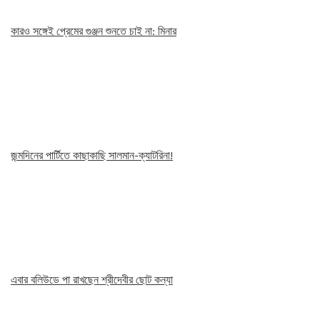
কারও সঙ্গেই প্রেমের গুঞ্জন শুনতে চাই না: মিনার
জন্মদিনের পার্টিতে কাছাকাছি সালমান-ক্যাটরিনা!
এবার বলিউডে পা রাখছেন শ্রীদেবীর ছোট কন্যা