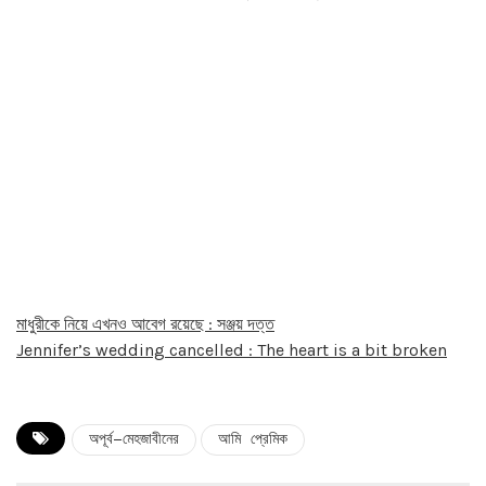
মাধুরীকে নিয়ে এখনও আবেগ রয়েছে : সঞ্জয় দত্ত
Jennifer’s wedding cancelled : The heart is a bit broken
অপূর্ব-মেহজাবীনের
আমি প্রেমিক