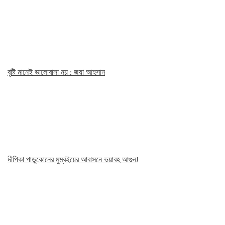
বৃষ্টি মানেই ভালোবাসা নয় : জয়া আহসান
দীপিকা পাড়ুকোনের মুম্বইয়ের আবাসনে ভয়াবহ আগুন!