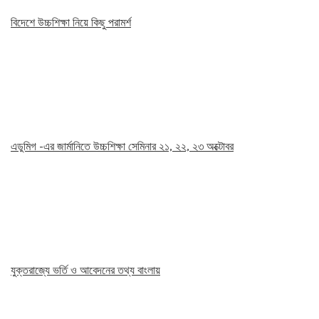
বিদেশে উচ্চশিক্ষা নিয়ে কিছু পরামর্শ
এডুমিগ -এর জার্মানিতে উচ্চশিক্ষা সেমিনার ২১, ২২, ২৩ অক্টোবর
যুক্তরাজ্যে ভর্তি ও আবেদনের তথ্য বাংলায়