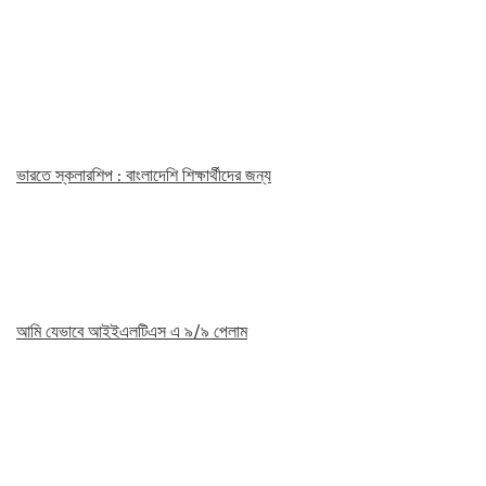
ভারতে স্কলারশিপ : বাংলাদেশি শিক্ষার্থীদের জন্য
আমি যেভাবে আইইএলটিএস এ ৯/৯ পেলাম