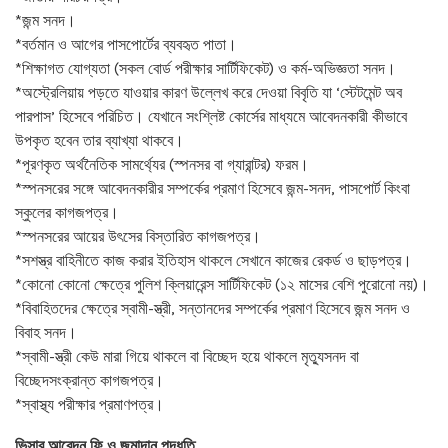
*জন্ম সনদ।
*বর্তমান ও আগের পাসপোর্টের ব্যবহৃত পাতা।
*শিক্ষাগত যোগ্যতা (সকল বোর্ড পরীক্ষার সার্টিফিকেট) ও কর্ম-অভিজ্ঞতা সনদ।
*অস্ট্রেলিয়ায় পড়তে যাওয়ার কারণ উল্লেখ করে দেওয়া বিবৃতি যা ‘স্টেটমেন্ট অব
পারপাস’ হিসেবে পরিচিত। যেখানে সংশ্লিষ্ট কোর্সের মাধ্যমে আবেদনকারী কীভাবে
উপকৃত হবেন তার ব্যাখ্যা থাকবে।
*পূরণকৃত অর্থনৈতিক সামর্থ্যের (স্পনসর বা গ্যারান্টর) ফরম।
*স্পনসরের সঙ্গে আবেদনকারীর সম্পর্কের প্রমাণ হিসেবে জন্ম-সনদ, পাসপোর্ট কিংবা
স্কুলের কাগজপত্র।
*স্পনসরের আয়ের উৎসের বিস্তারিত কাগজপত্র।
*সশস্ত্র বাহিনীতে কাজ করার ইতিহাস থাকলে সেখানে কাজের রেকর্ড ও ছাড়পত্র।
*কোনো কোনো ক্ষেত্রে পুলিশ ক্লিয়ারেন্স সার্টিফিকেট (১২ মাসের বেশি পুরোনো নয়)।
*বিবাহিতদের ক্ষেত্রে স্বামী-স্ত্রী, সন্তানদের সম্পর্কের প্রমাণ হিসেবে জন্ম সনদ ও
বিবাহ সনদ।
*স্বামী-স্ত্রী কেউ মারা গিয়ে থাকলে বা বিচ্ছেদ হয়ে থাকলে মৃত্যুসনদ বা
বিচ্ছেদসংক্রান্ত কাগজপত্র।
*স্বাস্থ্য পরীক্ষার প্রমাণপত্র।
ভিসার আবেদন ফি ও জমাদান পদ্ধতি