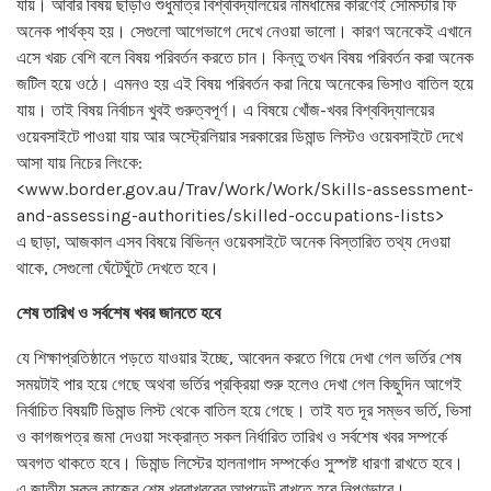
যায়। আবার বিষয় ছাড়াও শুধুমাত্র বিশ্ববিদ্যালয়ের নামধামের কারণেই সেমিস্টার ফি
অনেক পার্থক্য হয়। সেগুলো আগেভাগে দেখে নেওয়া ভালো। কারণ অনেকেই এখানে
এসে খরচ বেশি বলে বিষয় পরিবর্তন করতে চান। কিন্তু তখন বিষয় পরিবর্তন করা অনেক
জটিল হয়ে ওঠে। এমনও হয় এই বিষয় পরিবর্তন করা নিয়ে অনেকের ভিসাও বাতিল হয়ে
যায়। তাই বিষয় নির্বাচন খুবই গুরুত্বপূর্ণ। এ বিষয়ে খোঁজ-খবর বিশ্ববিদ্যালয়ের
ওয়েবসাইটে পাওয়া যায় আর অস্ট্রেলিয়ার সরকারের ডিমান্ড লিস্টও ওয়েবসাইটে দেখে
আসা যায় নিচের লিংকে:
<www.border.gov.au/Trav/Work/Work/Skills-assessment-
and-assessing-authorities/skilled-occupations-lists>
এ ছাড়া, আজকাল এসব বিষয়ে বিভিন্ন ওয়েবসাইটে অনেক বিস্তারিত তথ্য দেওয়া
থাকে, সেগুলো ঘেঁটেঘুঁটে দেখতে হবে।
শেষ তারিখ ও সর্বশেষ খবর জানতে হবে
যে শিক্ষাপ্রতিষ্ঠানে পড়তে যাওয়ার ইচ্ছে, আবেদন করতে গিয়ে দেখা গেল ভর্তির শেষ
সময়টাই পার হয়ে গেছে অথবা ভর্তির প্রক্রিয়া শুরু হলেও দেখা গেল কিছুদিন আগেই
নির্বাচিত বিষয়টি ডিমান্ড লিস্ট থেকে বাতিল হয়ে গেছে। তাই যত দূর সম্ভব ভর্তি, ভিসা
ও কাগজপত্র জমা দেওয়া সংক্রান্ত সকল নির্ধারিত তারিখ ও সর্বশেষ খবর সম্পর্কে
অবগত থাকতে হবে। ডিমান্ড লিস্টের হালনাগাদ সম্পর্কেও সুস্পষ্ট ধারণা রাখতে হবে।
এ জাতীয় সকল কাজের শেষ খবরাখবরের আপডেট রাখতে হবে নিপুণভাবে।