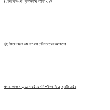
৪০তম বিসিএস প্রিলিমিনারি পরীক্ষা ৩ মে
দুই বিষয়ে নম্বর কম পাওয়ায় ঢাবি ছাত্রের আত্মহত্যা
বাবার কোলে চড়ে এসে এইচএসসি পরীক্ষা দিচ্ছে ধুনটের নাইছ