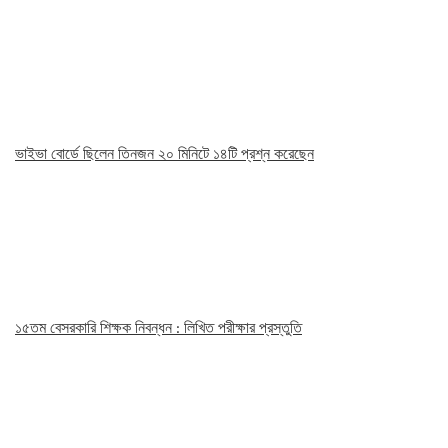
ভাইভা বোর্ডে ছিলেন তিনজন ২০ মিনিটে ১৪টি প্রশ্ন করেছেন
১৫তম বেসরকারি শিক্ষক নিবন্ধন : লিখিত পরীক্ষার প্রস্তুতি