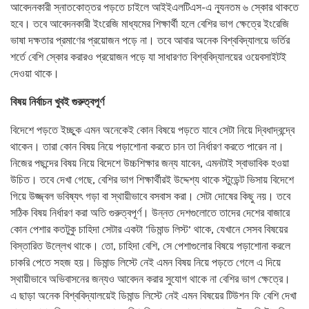
আবেদনকারী স্নাতকোত্তর পড়তে চাইলে আইইএলটিএস-এ ন্যূনতম ৬ স্কোর থাকতে
হবে। তবে আবেদনকারী ইংরেজি মাধ্যমের শিক্ষার্থী হলে বেশির ভাগ ক্ষেত্রে ইংরেজি
ভাষা দক্ষতার প্রমাণের প্রয়োজন পড়ে না। তবে আবার অনেক বিশ্ববিদ্যালয়ে ভর্তির
শর্তে বেশি স্কোর করারও প্রয়োজন পড়ে যা সাধারণত বিশ্ববিদ্যালয়ের ওয়েবসাইটই
দেওয়া থাকে।
বিষয় নির্বাচন খুবই গুরুত্বপূর্ণ
বিদেশে পড়তে ইচ্ছুক এমন অনেকেই কোন বিষয়ে পড়তে যাবে সেটা নিয়ে দ্বিধাদ্বন্দ্বে
থাকেন। তারা কোন বিষয় নিয়ে পড়াশোনা করতে চান তা নির্ধারণ করতে পারেন না।
নিজের পছন্দের বিষয় নিয়ে বিদেশে উচ্চশিক্ষার জন্য যাবেন, এমনটাই স্বাভাবিক হওয়া
উচিত। তবে দেখা গেছে, বেশির ভাগ শিক্ষার্থীরই উদ্দেশ্য থাকে স্টুডেন্ট ভিসায় বিদেশে
গিয়ে উজ্জ্বল ভবিষ্যৎ গড়া বা স্থায়ীভাবে বসবাস করা। সেটা দোষের কিছু নয়। তবে
সঠিক বিষয় নির্ধারণ করা অতি গুরুত্বপূর্ণ। উন্নত দেশগুলোতে তাদের দেশের বাজারে
কোন পেশার কতটুকু চাহিদা সেটার একটা ‘ডিমান্ড লিস্ট’ থাকে, যেখানে সেসব বিষয়ের
বিস্তারিত উল্লেখ থাকে। তো, চাহিদা বেশি, সে পেশাগুলোর বিষয়ে পড়াশোনা করলে
চাকরি পেতে সহজ হয়। ডিমান্ড লিস্টে নেই এমন বিষয় নিয়ে পড়তে গেলে এ দিয়ে
স্থায়ীভাবে অভিবাসনের জন্যও আবেদন করার সুযোগ থাকে না বেশির ভাগ ক্ষেত্রে।
এ ছাড়া অনেক বিশ্ববিদ্যালয়েই ডিমান্ড লিস্টে নেই এমন বিষয়ের টিউশন ফি বেশি দেখা